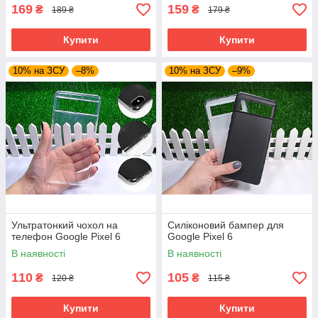
169
159
₴
₴
189 ₴
179 ₴
Купити
Купити
10% на ЗСУ
–8%
10% на ЗСУ
–9%
Ультратонкий чохол на
Силіконовий бампер для
телефон Google Pixel 6
Google Pixel 6
В наявності
В наявності
110
105
₴
₴
120 ₴
115 ₴
Купити
Купити