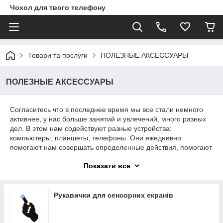
Чохол для твого телефону
Товари та послуги
ПОЛЕЗНЫЕ АКСЕССУАРЫ
ПОЛЕЗНЫЕ АКСЕССУАРЫ
Согласитесь что в последнее время мы все стали немного
активнее, у нас больше занятий и увлечений, много разных
дел. В этом нам содействуют разные устройства:
компьютеры, планшеты, телефоны. Они ежедневно
помогают нам совершать определенные действия, помогают
нам идти в ногу со временем и быть активными.
Показати все
В нашем интернет магазине
caseshop.com.ua
, Вы встретите
то самое лучшее, что мы могли выбрать, чтобы помочь Вам
сделать общение с Вашими устройствами более удобным, а
Рукавички для сенсорних екранів
вследствие более эффективным.
Ну что ж, а теперь самое время взглянуть, что мы Вам
приготовили!