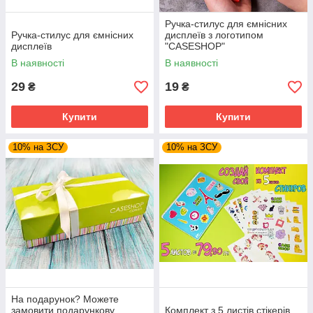
Ручка-стилус для ємнісних
Ручка-стилус для ємнісних
дисплеїв з логотипом
дисплеїв
"CASESHOP"
В наявності
В наявності
29
19
₴
₴
Купити
Купити
10% на ЗСУ
10% на ЗСУ
На подарунок? Можете
замовити подарункову
Комплект з 5 листів стікерів