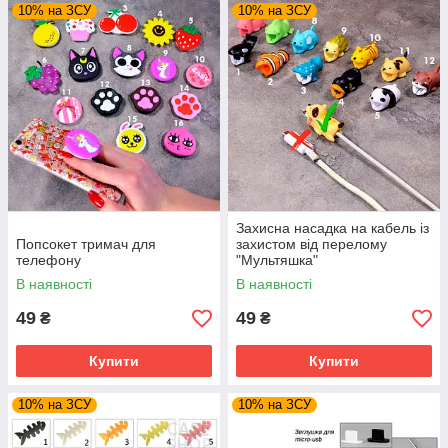
10% на ЗСУ
10% на ЗСУ
Захисна насадка на кабель із
Попсокет тримач для
захистом від перелому
телефону
"Мультяшка"
В наявності
В наявності
49
49
₴
₴
Купити
Купити
10% на ЗСУ
10% на ЗСУ