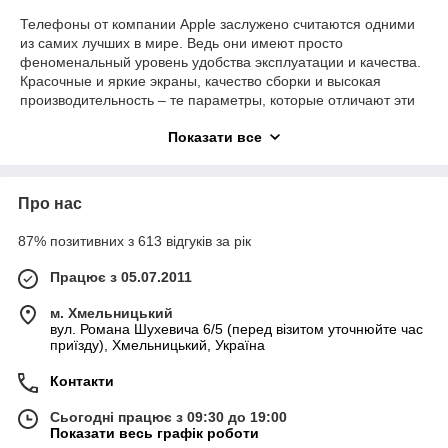
Телефоны от компании Apple заслужено считаются одними
из самих лучших в мире. Ведь они имеют просто
феноменальный уровень удобства эксплуатации и качества.
Красочные и яркие экраны, качество сборки и высокая
производительность – те параметры, которые отличают эти
телефоны от других.
Показати все
Для того чтобы сохранить Ваш
Apple
iPhone
на долгое
время мы рекомендуем использовать защитный чехол. У нас
несколько разновидностей таких аксессуаров. Например,
Про нас
откидные, силиконовые, пластиковые и множество моделей с
рисунками. Наш ассортимент способен удовлетворить
87% позитивних з 613 відгуків за рік
потребности самых требовательных и искушенных
покупателей!
Працює з 05.07.2011
Рады видеть Вас на страницах нашего интернет – магазина.
Готовы Вас удивлять качеством наших товаров и сервиса!
м. Хмельницький
вул. Романа Шухевича 6/5 (перед візитом уточнюйте час
приїзду), Хмельницький, Україна
Контакти
Сьогодні працює з 09:30 до 19:00
Показати весь графік роботи