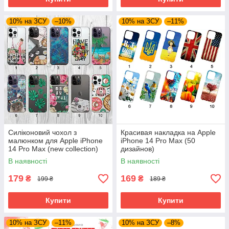
10% на ЗСУ
–10%
10% на ЗСУ
–11%
Силіконовий чохол з
Красивая накладка на Apple
малюнком для Apple iPhone
iPhone 14 Pro Max (50
14 Pro Max (new collection)
дизайнов)
В наявності
В наявності
179
169
₴
₴
199 ₴
189 ₴
Купити
Купити
10% на ЗСУ
–11%
10% на ЗСУ
–8%