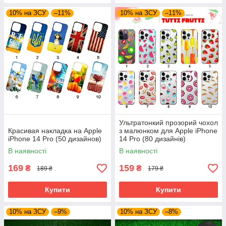
10% на ЗСУ
–11%
10% на ЗСУ
–11%
Ультратонкий прозорий чохол
Красивая накладка на Apple
з малюнком для Apple iPhone
iPhone 14 Pro (50 дизайнов)
14 Pro (80 дизайнів)
В наявності
В наявності
169
159
₴
₴
189 ₴
179 ₴
Купити
Купити
10% на ЗСУ
–9%
10% на ЗСУ
–8%