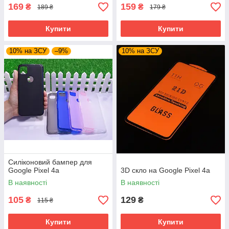
169
159
₴
₴
189 ₴
179 ₴
Купити
Купити
10% на ЗСУ
–9%
10% на ЗСУ
Силіконовий бампер для
Google Pixel 4a
3D скло на Google Pixel 4a
В наявності
В наявності
105
129
₴
₴
115 ₴
Купити
Купити