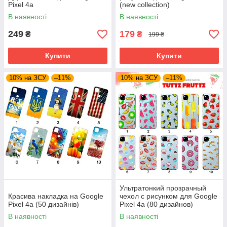
Pixel 4a
(new collection)
В наявності
В наявності
249
179
₴
₴
199 ₴
Купити
Купити
10% на ЗСУ
–11%
10% на ЗСУ
–11%
Ультратонкий прозрачный
Красива накладка на Google
чехол с рисунком для Google
Pixel 4a (50 дизайнів)
Pixel 4a (80 дизайнов)
В наявності
В наявності