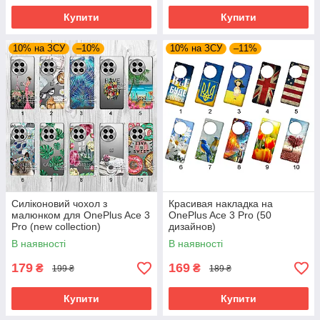
Купити
Купити
10% на ЗСУ
–10%
10% на ЗСУ
–11%
Силіконовий чохол з
Красивая накладка на
малюнком для OnePlus Ace 3
OnePlus Ace 3 Pro (50
Pro (new collection)
дизайнов)
В наявності
В наявності
179
169
₴
₴
199 ₴
189 ₴
Купити
Купити