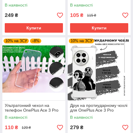
В наявності
В наявності
249
105
₴
₴
115 ₴
Купити
Купити
10% на ЗСУ
–8%
10% на ЗСУ
Ультратонкий чехол на
Друк на протиударному чохлі
телефон OnePlus Ace 3 Pro
для OnePlus Ace 3 Pro
В наявності
В наявності
110
279
₴
₴
120 ₴