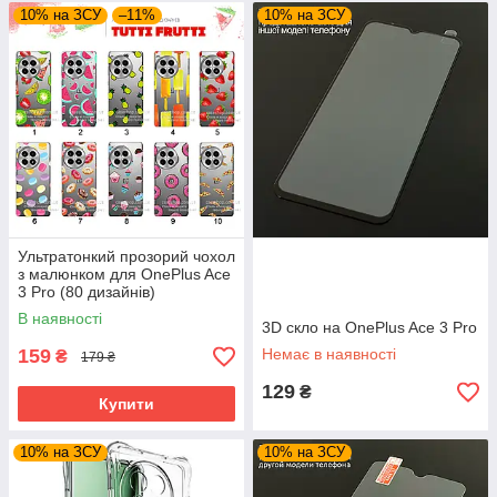
10% на ЗСУ
–11%
10% на ЗСУ
Ультратонкий прозорий чохол
з малюнком для OnePlus Ace
3 Pro (80 дизайнів)
В наявності
3D скло на OnePlus Ace 3 Pro
159
Немає в наявності
₴
179 ₴
129
₴
Купити
10% на ЗСУ
10% на ЗСУ