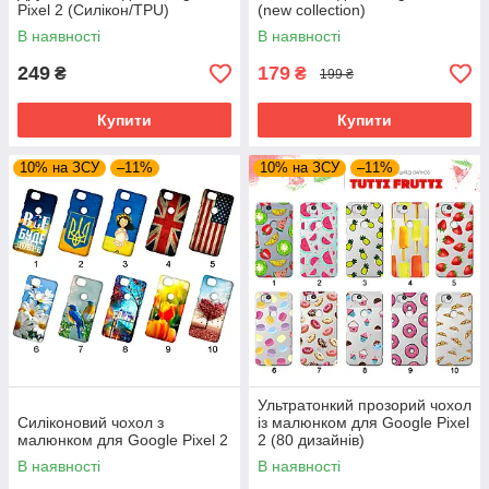
Pixel 2 (Силікон/TPU)
(new collection)
В наявності
В наявності
249
179
₴
₴
199 ₴
Купити
Купити
10% на ЗСУ
–11%
10% на ЗСУ
–11%
Ультратонкий прозорий чохол
Силіконовий чохол з
із малюнком для Google Pixel
малюнком для Google Pixel 2
2 (80 дизайнів)
В наявності
В наявності