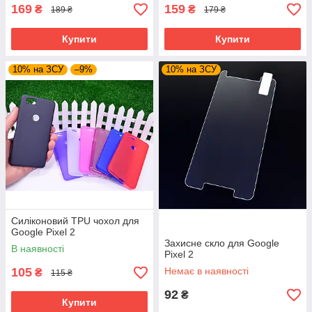
169
159
₴
₴
189 ₴
179 ₴
Купити
Купити
10% на ЗСУ
–9%
10% на ЗСУ
Силіконовий TPU чохол для
Google Pixel 2
Захисне скло для Google
В наявності
Pixel 2
105
Немає в наявності
₴
115 ₴
92
₴
Купити