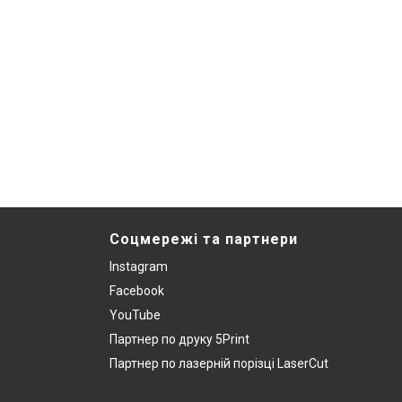
Соцмережі та партнери
Instagram
Facebook
YouTube
Партнер по друку 5Print
Партнер по лазерній порізці LaserCut