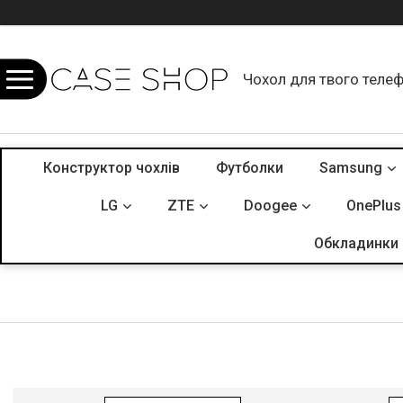
Чохол для твого теле
Конструктор чохлів
Футболки
Samsung
LG
ZTE
Doogee
OnePlus
Обкладинки 