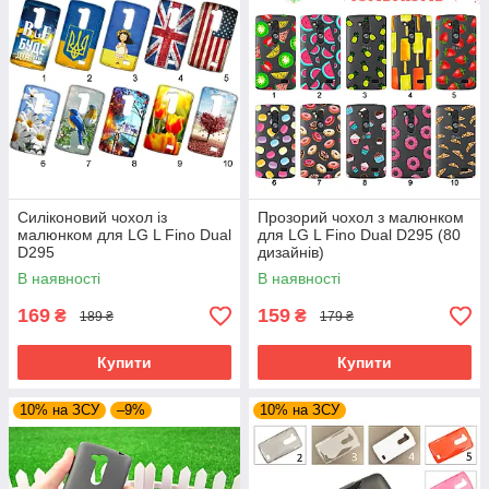
Силіконовий чохол із
Прозорий чохол з малюнком
малюнком для LG L Fino Dual
для LG L Fino Dual D295 (80
D295
дизайнів)
В наявності
В наявності
169
159
₴
₴
189 ₴
179 ₴
Купити
Купити
10% на ЗСУ
–9%
10% на ЗСУ