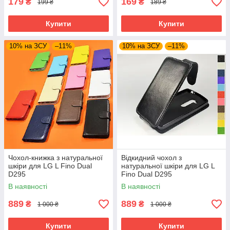
179
169
₴
₴
199 ₴
189 ₴
Купити
Купити
10% на ЗСУ
–11%
10% на ЗСУ
–11%
Чохол-книжка з натуральної
Відкидний чохол з
шкіри для LG L Fino Dual
натуральної шкіри для LG L
D295
Fino Dual D295
В наявності
В наявності
889
889
₴
₴
1 000 ₴
1 000 ₴
Купити
Купити