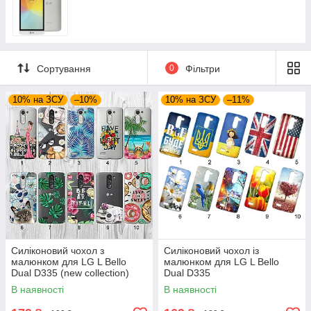
Сортування
0
Фільтри
10% на ЗСУ
–10%
10% на ЗСУ
–11%
Силіконовий чохол з
Силіконовий чохол із
малюнком для LG L Bello
малюнком для LG L Bello
Dual D335 (new collection)
Dual D335
В наявності
В наявності