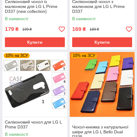
Силіконовий чохол із
Силіконовий чохол з
малюнком для LG L Prime
малюнком для LG L Prime
D337 (new collection)
D337
В наявності
В наявності
179
169
₴
₴
199 ₴
189 ₴
Купити
Купити
10% на ЗСУ
10% на ЗСУ
Силіконовий чохол для LG L
Prime D337
Чохол-книжка з натуральної
шкіри для LG L Bello Dual
В наявності
D335