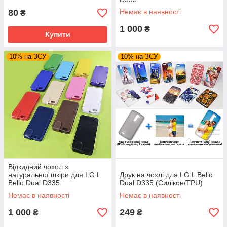
80
Немає в наявності
₴
1 000
₴
Купити
10% на ЗСУ
10% на ЗСУ
Відкидний чохол з
натуральної шкіри для LG L
Друк на чохлі для LG L Bello
Bello Dual D335
Dual D335 (Силікон/TPU)
Немає в наявності
Немає в наявності
1 000
249
₴
₴