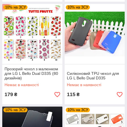
10% на ЗСУ
10% на ЗСУ
Прозорий чохол з малюнком
для LG L Bello Dual D335 (80
Силіконовий TPU чехол для
дизайнів)
LG L Bello Dual D335
Немає в наявності
Немає в наявності
179
115
₴
₴
10% на ЗСУ
10% на ЗСУ