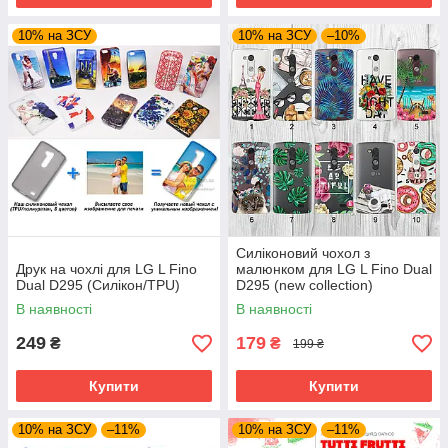
10% на ЗСУ
10% на ЗСУ
–10%
Силіконовий чохол з
Друк на чохлі для LG L Fino
малюнком для LG L Fino Dual
Dual D295 (Силікон/TPU)
D295 (new collection)
В наявності
В наявності
249
179
₴
₴
199 ₴
Купити
Купити
10% на ЗСУ
–11%
10% на ЗСУ
–11%