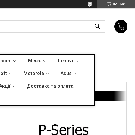
Кошик
iaomi
Meizu
Lenovo
oft
Motorola
Asus
Акції
Доставка та оплата
P - Series