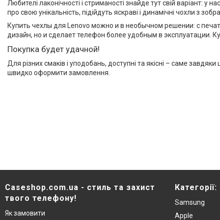
Любителі лаконічності і стриманості знайде тут свій варіант: у н
про свою унікальність, підійдуть яскраві і динамічні чохли з зоб
Купить чехлы для Lenovo можно и в необычном решении: с печа
дизайн, но и сделает телефон более удобным в эксплуатации. К
Покупка будет удачной!
Для різних смаків і уподобань, доступні та якісні – саме завдя
швидко оформити замовлення.
Caseshop.com.ua - стиль та захист
Категорії:
твого телефону!
Samsung
Як замовити
Apple