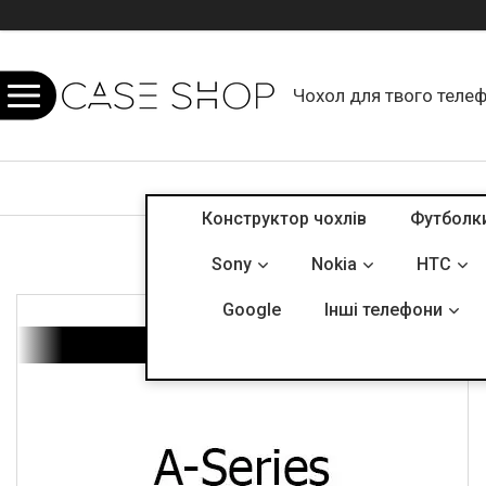
Чохол для твого теле
Конструктор чохлів
Футболк
Sony
Nokia
HTC
Google
Інші телефони
A - Series