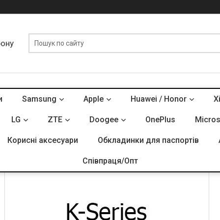
фону
и
Samsung
Apple
Huawei / Honor
X
LENOVO
LG
ZTE
Doogee
OnePlus
Micros
Корисні аксесуари
Обкладинки для паспортів
K - Series
Співпраця/Опт