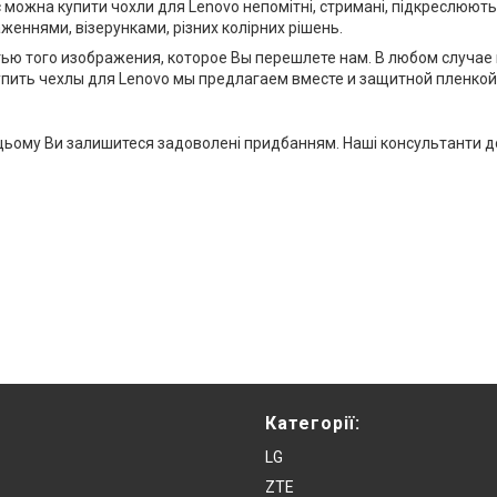
ас можна купити чохли для Lenovo непомітні, стримані, підкреслюють
раженнями, візерунками, різних колірних рішень.
тью того изображения, которое Вы перешлете нам. В любом случае
упить чехлы для Lenovo мы предлагаем вместе и защитной пленкой
ки цьому Ви залишитеся задоволені придбанням. Наші консультанти 
Категорії:
LG
ZTE