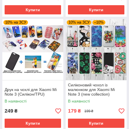
Купити
Купити
10% на ЗСУ
10% на ЗСУ
–10%
Силіконовий чохол із
Друк на чохлі для Xiaomi Mi
малюнком для Xiaomi Mi
Note 3 (Силікон/TPU)
Note 3 (new collection)
В наявності
В наявності
249
179
₴
₴
199 ₴
Купити
Купити