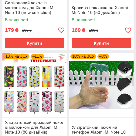
Силіконовий чохол із
малюнком для Xiaomi Mi
Красива накладка на Xiaomi
Note 10 (new collection)
Mi Note 10 (50 дизайнів)
В наявності
В наявності
179
169
₴
₴
199 ₴
189 ₴
Купити
Купити
10% на ЗСУ
–11%
10% на ЗСУ
–8%
Ультратонкий прозорий чохол
із малюнком для Xiaomi Mi
Ультратонкий чехол на
Note 10 (80 дизайнів)
телефон Xiaomi Mi Note 10