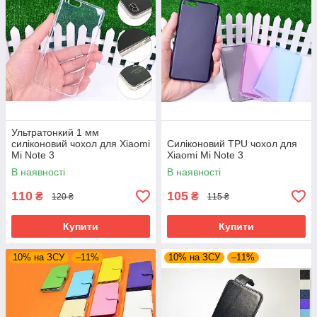
Ультратонкий 1 мм
силіконовий чохол для Xiaomi
Силіконовий TPU чохол для
Mi Note 3
Xiaomi Mi Note 3
В наявності
В наявності
110
105
₴
₴
120 ₴
115 ₴
Купити
Купити
10% на ЗСУ
–11%
10% на ЗСУ
–11%