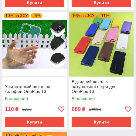
Купити
Купити
10% на ЗСУ
–8%
10% на ЗСУ
–11%
Відкидний чохол з
Ультратонкий чехол на
натуральної шкіри для
телефон OnePlus 13
OnePlus 13
В наявності
В наявності
110
889
₴
₴
120 ₴
1 000 ₴
Купити
Купити
10% на ЗСУ
–11%