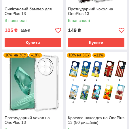
Силіконовий бампер для
Протиударний чохол на
OnePlus 13
OnePlus 13
В наявності
В наявності
105
149
₴
₴
115 ₴
Купити
Купити
10% на ЗСУ
–18%
10% на ЗСУ
–11%
Протиударний чохол на
Красива накладка на OnePlus
OnePlus 13
13 (50 дизайнів)