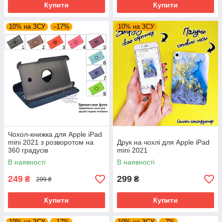
Купити
Купити
10% на ЗСУ
–17%
10% на ЗСУ
Чохол-книжка для Apple iPad
mini 2021 з розворотом на
Друк на чохлі для Apple iPad
360 градусів
mini 2021
В наявності
В наявності
249
299
₴
₴
299 ₴
Купити
Купити
10% на ЗСУ
–17%
10% на ЗСУ
–7%