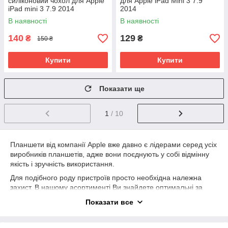
силіконовий чохол для Apple
для Apple iPad Mini 3 7.9
iPad mini 3 7.9 2014
2014
В наявності
В наявності
140
129
₴
₴
150 ₴
Купити
Купити
Показати ще
1
/ 10
Планшети від компанії Apple вже давно є лідерами серед усіх
виробників планшетів, адже вони поєднують у собі відмінну
якість і зручність використання.
Для подібного роду пристроїв просто необхідна належна
захист. В нашому асортименті Ви знайдете оптимальні за
співвідношенням ціна/якість продукти.
Показати все
Вдалого перегляду і вибору, завжди раді Вашим питань і
побажань!