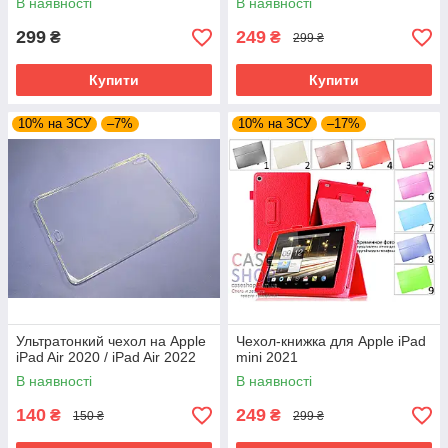
В наявності
В наявності
299
249
₴
₴
299 ₴
Купити
Купити
10% на ЗСУ
–7%
10% на ЗСУ
–17%
Ультратонкий чехол на Apple
Чехол-книжка для Apple iPad
iPad Air 2020 / iPad Air 2022
mini 2021
В наявності
В наявності
140
249
₴
₴
150 ₴
299 ₴