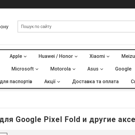
фону
Apple
Huawei / Honor
Xiaomi
Meizu
Microsoft
Motorola
Asus
Google
для паспортів
Акції
Доставка та оплата
С
для Google Pixel Fold и другие акс