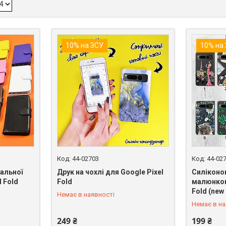
10% на ЗСУ
10% на
44-02703
44-02
альної
Друк на чохлі для Google Pixel
Силіконо
l Fold
Fold
малюнком
+380 (98) 849-89-99
+380 (98)
Fold (new 
Немає в наявності
Немає в на
249 ₴
199 ₴