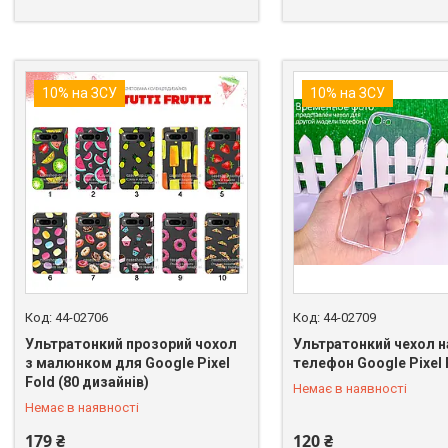
10% на ЗСУ
10% на ЗСУ
44-02706
44-02709
Ультратонкий прозорий чохол
Ультратонкий чехол н
з малюнком для Google Pixel
телефон Google Pixel 
+380 (98) 849-89-99
+380 (98) 849-89-99
Fold (80 дизайнів)
Немає в наявності
Немає в наявності
179 ₴
120 ₴