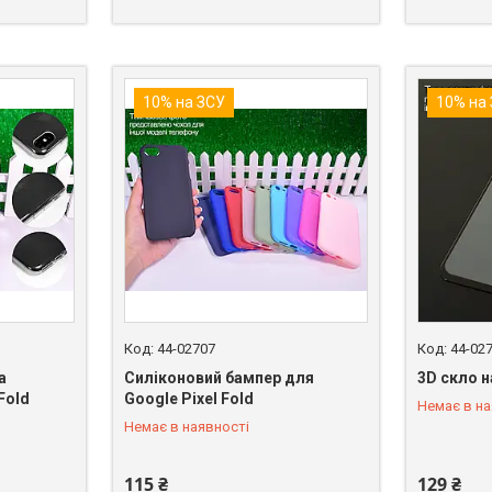
10% на ЗСУ
10% на
44-02707
44-02
а
Силіконовий бампер для
3D скло н
Fold
Google Pixel Fold
Немає в на
+380 (98) 849-89-99
+380 (98)
Немає в наявності
115 ₴
129 ₴