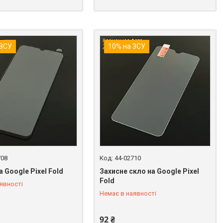
 ЗСУ
10% на ЗСУ
708
44-02710
а Google Pixel Fold
Захисне скло на Google Pixel
Fold
явності
 849-89-99
+380 (98) 849-89-99
Немає в наявності
92 ₴