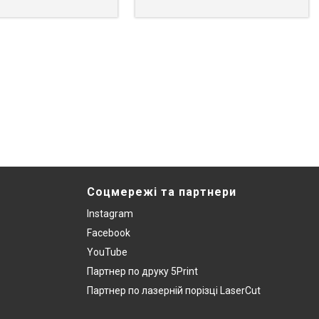
Соцмережі та партнери
Instagram
Facebook
YouTube
Партнер по друку 5Print
Партнер по лазерній порізці LaserCut