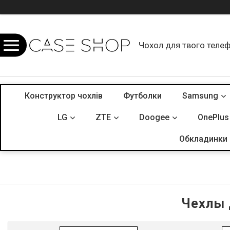
Чохол для твого теле
Конструктор чохлів
Футболки
Samsung
LG
ZTE
Doogee
OnePlus
Обкладинки 
Чехлы 