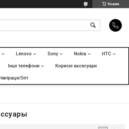
Кошик
Lenovo
Sony
Nokia
HTC
Інші телефони
Корисні аксесуари
півпраця/Опт
ессуары