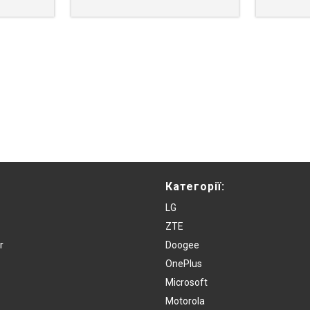
Категорії:
LG
ZTE
r
Doogee
OnePlus
Microsoft
Motorola