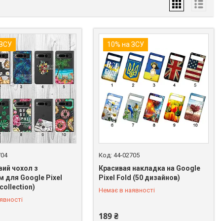
 ЗСУ
10% на ЗСУ
704
44-02705
вий чохол з
Красивая накладка на Google
 для Google Pixel
Pixel Fold (50 дизайнов)
 849-89-99
+380 (98) 849-89-99
collection)
Немає в наявності
явності
189 ₴