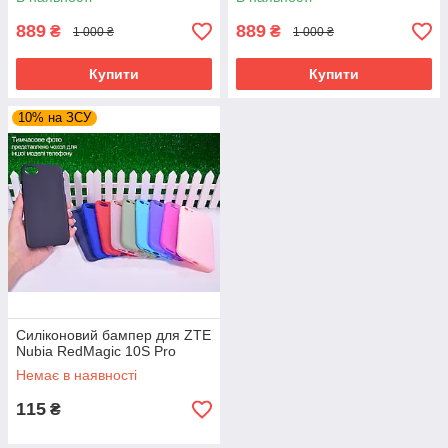
889
889
₴
₴
1 000 ₴
1 000 ₴
Купити
Купити
10% на ЗСУ
Силіконовий бампер для ZTE
Nubia RedMagic 10S Pro
Немає в наявності
115
₴