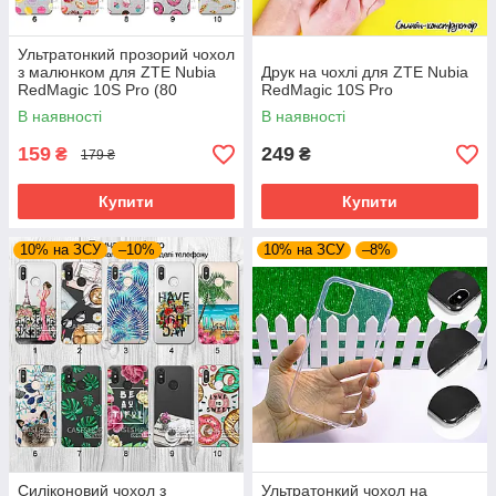
Ультратонкий прозорий чохол
з малюнком для ZTE Nubia
Друк на чохлі для ZTE Nubia
RedMagic 10S Pro (80
RedMagic 10S Pro
дизайнів)
В наявності
В наявності
159
249
₴
₴
179 ₴
Купити
Купити
10% на ЗСУ
–10%
10% на ЗСУ
–8%
Силіконовий чохол з
Ультратонкий чохол на