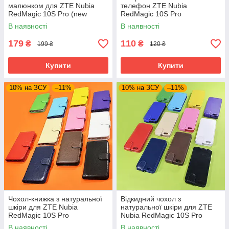
малюнком для ZTE Nubia
телефон ZTE Nubia
RedMagic 10S Pro (new
RedMagic 10S Pro
collection)
В наявності
В наявності
179
110
₴
₴
199 ₴
120 ₴
Купити
Купити
10% на ЗСУ
–11%
10% на ЗСУ
–11%
Чохол-книжка з натуральної
Відкидний чохол з
шкіри для ZTE Nubia
натуральної шкіри для ZTE
RedMagic 10S Pro
Nubia RedMagic 10S Pro
В наявності
В наявності