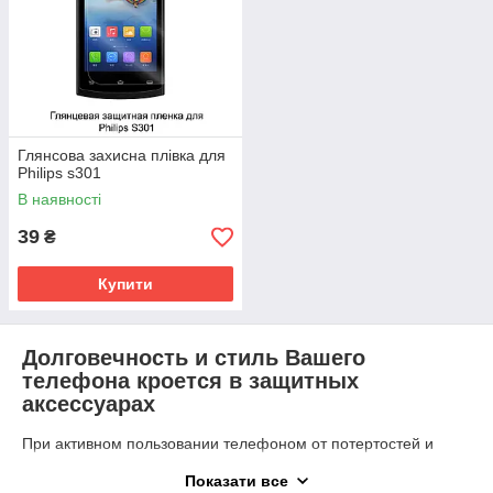
Глянсова захисна плівка для
Philips s301
В наявності
39
₴
Купити
Долговечность и стиль Вашего
телефона кроется в защитных
аксессуарах
При активном пользовании телефоном от потертостей и
царапин не застрахован никто. К тому же, эти девайсы не
Показати все
дружат с мелочью и ключами, и случайное соседство в