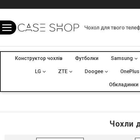
Чохол для твого теле
Конструктор чохлів
Футболки
Samsung
LG
ZTE
Doogee
OnePlus
Обкладинки 
Чохли д