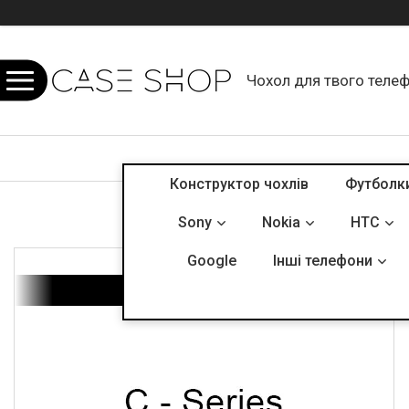
Чохол для твого теле
Конструктор чохлів
Футболк
Sony
Nokia
HTC
Google
Інші телефони
C - Series