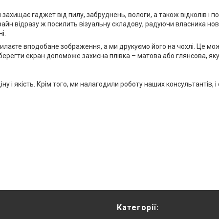
 захищає гаджет від пилу, забруднень, вологи, а також відколів і п
айн відразу ж посилить візуальну складову, радуючи власника нови
і.
дсилаєте вподобане зображення, а ми друкуємо його на чохлі. Це м
Вберегти екран допоможе захисна плівка – матова або глянсова, як
іну і якість. Крім того, ми налагодили роботу наших консультантів
Категорії: