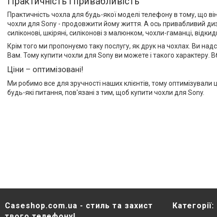
Практичність і привабливість
Практичність чохла для будь-якої моделі телефону в тому, що він
чохли для Sony - продовжити йому життя. А ось привабливий диз
силіконові, шкіряні, силіконові з малюнком, чохли-гаманці, відкидн
Крім того ми пропонуємо таку послугу, як друк на чохлах. Ви на
Вам. Тому купити чохли для Sony ви можете і такого характеру. 
Ціни – оптимізовані!
Ми робимо все для зручності наших клієнтів, тому оптимізували ц
будь-які питання, пов'язані з тим, щоб купити чохли для Sony.
Caseshop.com.ua - стиль та захист
Категорії:
твого телефону!