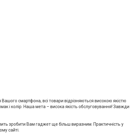
ля Вашого смартфона, всі товари відрізняються високою якістю
смак і колір. Наша мета – висока якість обслуговування! Завжди
волить зробити Вам гаджет ще більш виразним. Практичність у
му сайті.