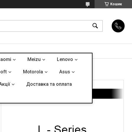
Кошик
iaomi
Meizu
Lenovo
oft
Motorola
Asus
Акції
Доставка та оплата
L - Series