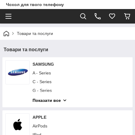
Чохол для твого телефону
Товари та послуги
Товари та послуги
SAMSUNG
A - Series
C - Series
G - Series
I - Series
Показати все
J - Series
M - Series
APPLE
Note - Series
AirPods
S - Series
IPad