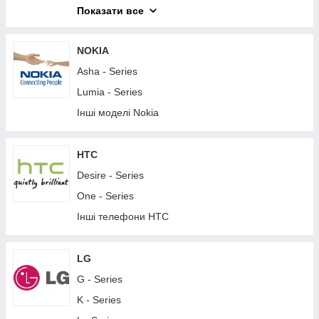
M - Series
Показати все
T - Series
X - Series
NOKIA
XA - Series
Asha - Series
XZ - Series
Lumia - Series
Z - Series
Інші моделі Nokia
Інші телефони Sony
Планшети Sony
HTC
Desire - Series
One - Series
Інші телефони HTC
LG
G - Series
K - Series