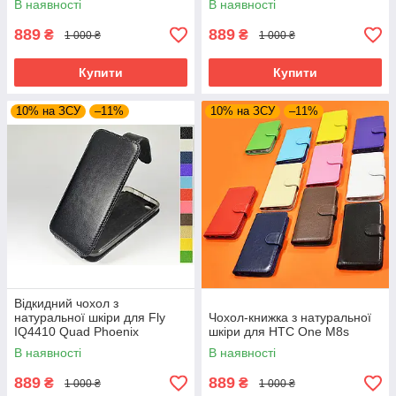
В наявності
В наявності
889
889
₴
₴
1 000 ₴
1 000 ₴
Купити
Купити
10% на ЗСУ
–11%
10% на ЗСУ
–11%
Відкидний чохол з
натуральної шкіри для Fly
Чохол-книжка з натуральної
IQ4410 Quad Phoenix
шкіри для HTC One M8s
В наявності
В наявності
889
889
₴
₴
1 000 ₴
1 000 ₴