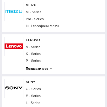
Y - Series
MEIZU
Інші телефони Huawei
M - Series
Планшети Huawei
Pro - Series
Інші телефони Meizu
LENOVO
A - Series
K - Series
P - Series
S - Series
Показати все
Vibe - Series
Другие телефоны Lenovo
SONY
Планшети Lenovo
C - Series
E - Series
L - Series