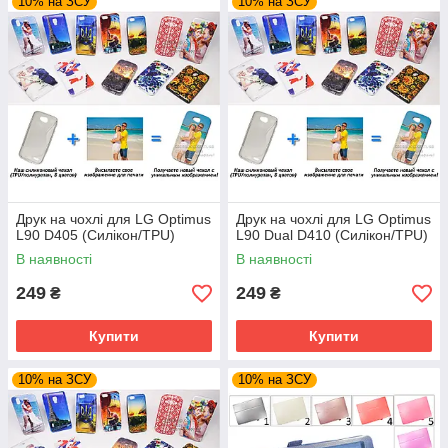
10% на ЗСУ
10% на ЗСУ
Друк на чохлі для LG Optimus
Друк на чохлі для LG Optimus
L90 D405 (Силікон/TPU)
L90 Dual D410 (Силікон/TPU)
В наявності
В наявності
249
249
₴
₴
Купити
Купити
10% на ЗСУ
10% на ЗСУ