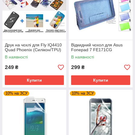
Друк на чохлі для Fly IQ4410
Відкидний чохол для Asus
Quad Phoenix (Силікон/TPU)
Fonepad 7 FE171CG
В наявності
В наявності
249
299
₴
₴
Купити
Купити
10% на ЗСУ
10% на ЗСУ