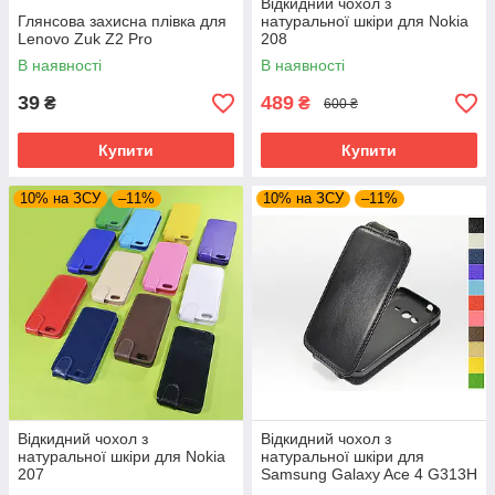
Відкидний чохол з
Глянсова захисна плівка для
натуральної шкіри для Nokia
Lenovo Zuk Z2 Pro
208
В наявності
В наявності
39
489
₴
₴
600 ₴
Купити
Купити
10% на ЗСУ
–11%
10% на ЗСУ
–11%
Відкидний чохол з
Відкидний чохол з
натуральної шкіри для Nokia
натуральної шкіри для
207
Samsung Galaxy Ace 4 G313H