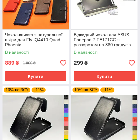
Чохол-книжка з натуральної
Відкидний чохол для ASUS
шкіри для Fly IQ4410 Quad
Fonepad 7 FE171CG з
Phoenix
розворотом на 360 градусів
В наявності
В наявності
889
299
₴
₴
1 000 ₴
Купити
Купити
10% на ЗСУ
–11%
10% на ЗСУ
–11%