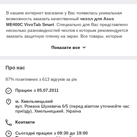
В нашем интернет магазине у Вас появилась уникальная
возможность заказать качественный
чехол для Asus
ME400C VivoTab Smart
. Специально для Вас представлено
несколько разновидностей чехлов к которым рекомендуется
заказать защитную пленку на экран. Все товары, которые
представлены на сайте, изготовлены по уникальной
Показати все
технологии, которая позволяет обеспечить максимальную
защиту.
В наявності є кілька варіантів захисних аксесуарів – це різні
Про нас
відкидні чохли для Asus ME400C, і захисні плівки на екран.
Вся продукція, яка є на сайті, забезпечує найвищий рівень
87% позитивних з 613 відгуків за рік
безпеки і гарантує надійний захист. Замовивши відкидний
чохол, Ви надійно захистите корпус Вашого планшета, але
Працює з 05.07.2011
оскільки при роботі задіюється його екран, то до нього
рекомендується взяти плівку на екран.
м. Хмельницький
вул. Романа Шухевича 6/5 (перед візитом уточнюйте час
приїзду), Хмельницький, Україна
Контакти
Сьогодні працює з 09:30 до 19:00