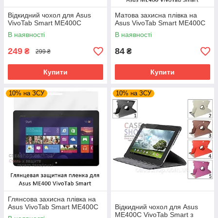
Відкидний чохол для Asus
Матова захисна плівка на
VivoTab Smart ME400C
Asus VivoTab Smart ME400C
В наявності
В наявності
249
84
₴
₴
299 ₴
Купити
Купити
10% на ЗСУ
10% на ЗСУ
Глянсова захисна плівка на
Asus VivoTab Smart ME400C
Відкидний чохол для Asus
ME400C VivoTab Smart з