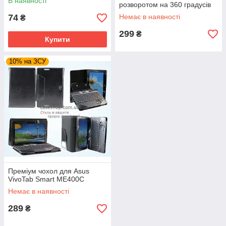
В наявності
розворотом на 360 градусів
74
Немає в наявності
₴
299
₴
Купити
10% на ЗСУ
Преміум чохол для Asus
VivoTab Smart ME400C
Немає в наявності
289
₴