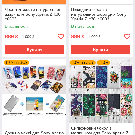
Чохол-книжка з натуральної
Відкидний чохол з
шкіри для Sony Xperia Z lt36i
натуральної шкіри для Sony
c6603
Xperia Z lt36i c6603
В наявності
В наявності
889
889
₴
₴
1 000 ₴
1 000 ₴
Купити
Купити
10% на ЗСУ
10% на ЗСУ
–10%
Силіконовий чохол з
Друк на чохлі для Sony Xperia
малюнком для Sony Xperia Z