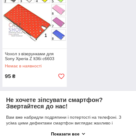
Чохол з візерунками для
Sony Xperia Z lt36i c6603
Немає в наявності
95
₴
Не хочете зіпсувати смартфон?
Звертайтеся до нас!
Вам вже набридли подряпини і потертості на телефоні. З
усіма цими дефектами смартфон виглядає жахливо і
абсолютно непривабливим. Вистачить калічити свій телефон,
Показати все
купіть чохол для Sony Xperia Z lt36i c6603! Це потрібна річ,