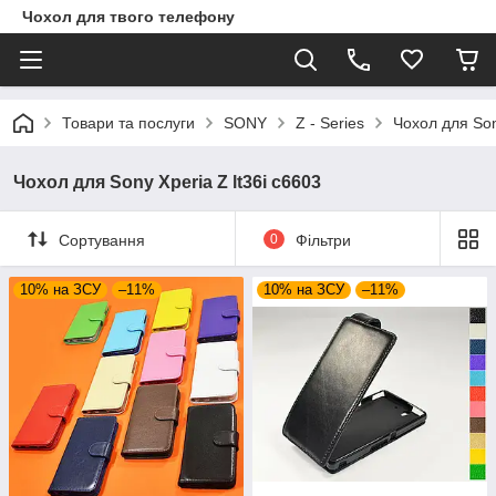
Чохол для твого телефону
Товари та послуги
SONY
Z - Series
Чохол для Son
Чохол для Sony Xperia Z lt36i c6603
Сортування
0
Фільтри
10% на ЗСУ
–11%
10% на ЗСУ
–11%