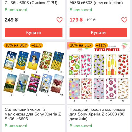
Z lt36i c6603 (Силікон/TPU)
Alt36i c6603 (new collection)
В наявності
В наявності
249
179
₴
₴
199 ₴
Купити
Купити
10% на ЗСУ
–11%
10% на ЗСУ
–11%
Силіконовий чохол із
Прозорий чохол з малюнком
малюнком для Sony Xperia Z
для Sony Xperia Z c6603 (80
Sh36i c6603
дизайнів)
В наявності
В наявності