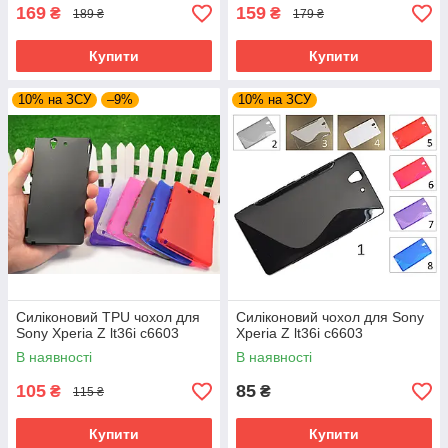
169
159
₴
₴
189 ₴
179 ₴
Купити
Купити
10% на ЗСУ
–9%
10% на ЗСУ
Силіконовий TPU чохол для
Силіконовий чохол для Sony
Sony Xperia Z lt36i c6603
Xperia Z lt36i c6603
В наявності
В наявності
105
85
₴
₴
115 ₴
Купити
Купити