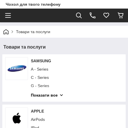
Чохол для твого телефону
Товари та послуги
Товари та послуги
SAMSUNG
A - Series
C - Series
G - Series
I - Series
Показати все
J - Series
M - Series
APPLE
Note - Series
AirPods
S - Series
IPad