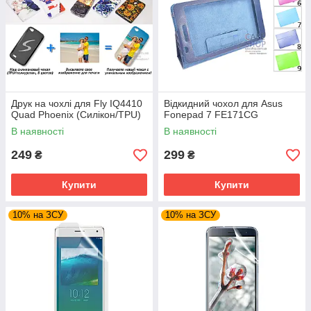
Друк на чохлі для Fly IQ4410
Відкидний чохол для Asus
Quad Phoenix (Силікон/TPU)
Fonepad 7 FE171CG
В наявності
В наявності
249
299
₴
₴
Купити
Купити
10% на ЗСУ
10% на ЗСУ