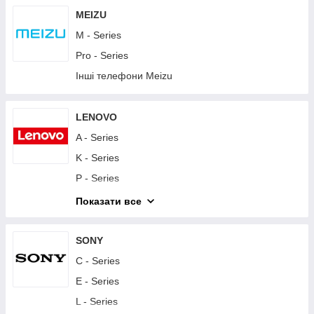
Y - Series
MEIZU
Інші телефони Huawei
M - Series
Планшети Huawei
Pro - Series
Інші телефони Meizu
LENOVO
A - Series
K - Series
P - Series
S - Series
Показати все
Vibe - Series
Другие телефоны Lenovo
SONY
Планшети Lenovo
C - Series
E - Series
L - Series