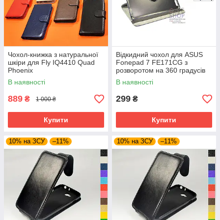
Чохол-книжка з натуральної
Відкидний чохол для ASUS
шкіри для Fly IQ4410 Quad
Fonepad 7 FE171CG з
Phoenix
розворотом на 360 градусів
В наявності
В наявності
889
299
₴
₴
1 000 ₴
Купити
Купити
10% на ЗСУ
–11%
10% на ЗСУ
–11%