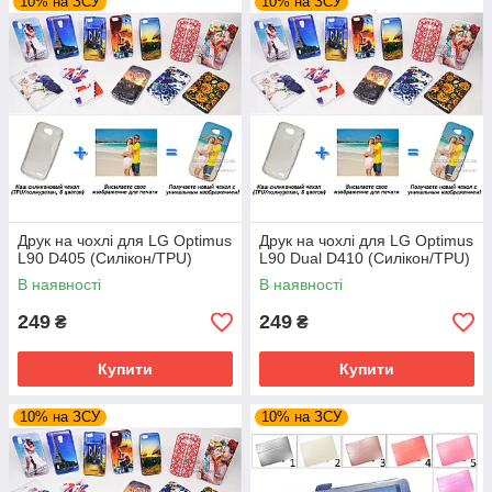
10% на ЗСУ
10% на ЗСУ
Друк на чохлі для LG Optimus
Друк на чохлі для LG Optimus
L90 D405 (Силікон/TPU)
L90 Dual D410 (Силікон/TPU)
В наявності
В наявності
249
249
₴
₴
Купити
Купити
10% на ЗСУ
10% на ЗСУ