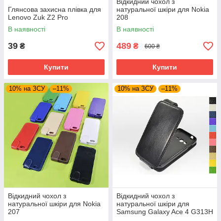
Відкидний чохол з
Глянсова захисна плівка для
натуральної шкіри для Nokia
Lenovo Zuk Z2 Pro
208
В наявності
В наявності
39
489
₴
₴
600 ₴
Купити
Купити
10% на ЗСУ
–11%
10% на ЗСУ
–11%
Відкидний чохол з
Відкидний чохол з
натуральної шкіри для Nokia
натуральної шкіри для
207
Samsung Galaxy Ace 4 G313H