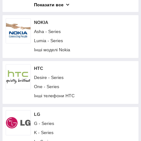
M - Series
Показати все
T - Series
X - Series
NOKIA
XA - Series
Asha - Series
XZ - Series
Lumia - Series
Z - Series
Інші моделі Nokia
Інші телефони Sony
Планшети Sony
HTC
Desire - Series
One - Series
Інші телефони HTC
LG
G - Series
K - Series