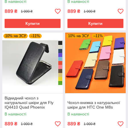
В наявності
В наявності
889
889
₴
₴
1 000 ₴
1 000 ₴
Купити
Купити
10% на ЗСУ
–11%
10% на ЗСУ
–11%
Відкидний чохол з
натуральної шкіри для Fly
Чохол-книжка з натуральної
IQ4410 Quad Phoenix
шкіри для HTC One M8s
В наявності
В наявності
889
889
₴
₴
1 000 ₴
1 000 ₴