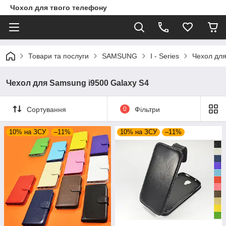
Чохол для твого телефону
Товари та послуги
SAMSUNG
I - Series
Чехол для
Чехол для Samsung i9500 Galaxy S4
Сортування
0
Фільтри
10% на ЗСУ
–11%
10% на ЗСУ
–11%