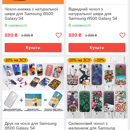
Чохол-книжка з натуральної
Відкидний чохол з
шкіри для Samsung i9500
натуральної шкіри для
Galaxy S4
Samsung i9500 Galaxy S4
В наявності
В наявності
889
889
₴
₴
1 000 ₴
1 000 ₴
Купити
Купити
10% на ЗСУ
10% на ЗСУ
–10%
Друк на чохлі для Samsung
Силіконовий чохол з
i9500 Galaxy S4
малюнком для Samsung