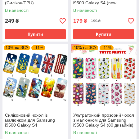
(Силікон/TPU)
i9500 Galaxy S4 (new
collection)
В наявності
В наявності
249
179
₴
₴
199 ₴
Купити
Купити
10% на ЗСУ
–11%
10% на ЗСУ
–11%
Силіконовий чохол із
Ультратонкий прозорий чохол
малюнком для Samsung
з малюнком для Samsung
i9500 Galaxy S4
i9500 Galaxy S4 (80 дизайнів)
В наявності
В наявності