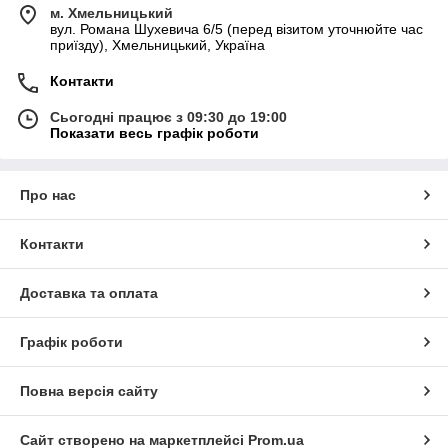
быстро снимается и надевается на телефон. Цветовая
м. Хмельницький
гамма добавит в Вашу жизнь красок.
вул. Романа Шухевича 6/5 (перед візитом уточнюйте час
приїзду), Хмельницький, Україна
Прекрасным решением для сохранности телефона может
стать и откидной чехол.
Контакти
Наш асортимент не залишить Вас байдужими!
Сьогодні працює з 09:30 до 19:00
Показати весь графік роботи
Про нас
Контакти
Доставка та оплата
Графік роботи
Повна версія сайту
Сайт створено на маркетплейсі
Prom.ua