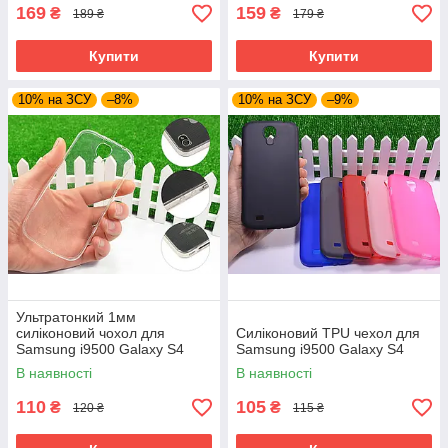
169
159
₴
₴
189 ₴
179 ₴
Купити
Купити
10% на ЗСУ
–8%
10% на ЗСУ
–9%
Ультратонкий 1мм
силіконовий чохол для
Силіконовий TPU чехол для
Samsung i9500 Galaxy S4
Samsung i9500 Galaxy S4
В наявності
В наявності
110
105
₴
₴
120 ₴
115 ₴