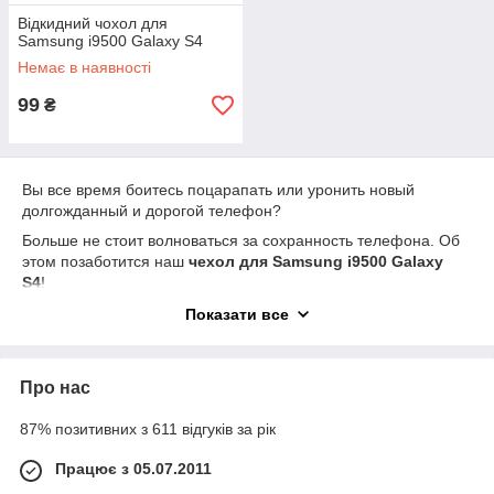
Відкидний чохол для
Samsung i9500 Galaxy S4
Немає в наявності
99
₴
Вы все время боитесь поцарапать или уронить новый
долгожданный и дорогой телефон?
Больше не стоит волноваться за сохранность телефона. Об
этом позаботится наш
чехол для Samsung i9500 Galaxy
S4
!
Здесь Вы можете выбрать себе подходящую именно Вам и
Показати все
Вашему стилю модель, которая станет прекрасным
дополнением новой модели Samsung Galaxy S4.
Силиконовый чехол на Samsung i9500 будет актуальным и
Про нас
надежным украшением не только телефона, но и Вашего
имиджа! Он предотвратит повреждения благодаря прочности
87% позитивних з 611 відгуків за рік
материала, из которого он изготовлен.
Працює з 05.07.2011
Так же он очень удобный в использовании, так как легко и