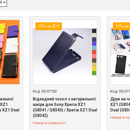
10% на ЗСУ
10% на
05-07702
05-07
альної
Відкидний чохол з натуральної
Друк на ч
 XZ1
шкіри для Sony Xperia XZ1
XZ1 (G834
a XZ1 Dual
(G8341 / G8343) / Xperia XZ1 Dual
Dual (G83
+380 (98) 849-89-99
+380 (98)
(G8342)
Немає в на
Немає в наявності