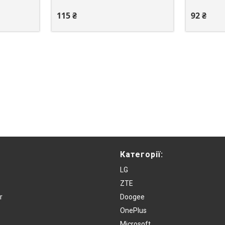
115 ₴
92 ₴
Категорії:
LG
ZTE
r
Doogee
OnePlus
Microsoft