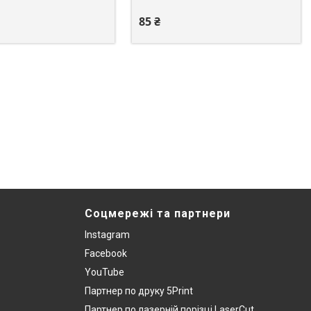
85 ₴
Соцмережі та партнери
Instagram
Facebook
YouTube
Партнер по друку 5Print
Партнер по лазерній порізці LaserCut