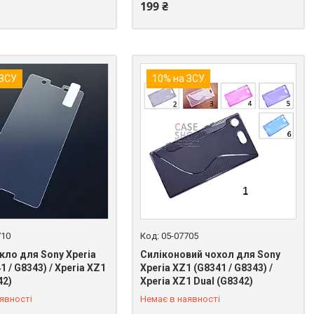
199 ₴
 ЗСУ
10% на ЗСУ
710
05-07705
кло для Sony Xperia
Силіконовий чохол для Sony
1 / G8343) / Xperia XZ1
Xperia XZ1 (G8341 / G8343) /
42)
Xperia XZ1 Dual (G8342)
 849-89-99
+380 (98) 849-89-99
явності
Немає в наявності