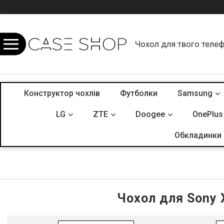
Чохол для твого теле
Конструктор чохлів
Футболки
Samsung
LG
ZTE
Doogee
OnePlus
Обкладинки 
Чохол для Sony X