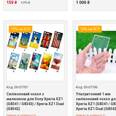
159 ₴
1 000 ₴
179 ₴
10% на ЗСУ
10% на ЗСУ
05-07707
05-07706
Силіконовий чохол з
Ультратонкий 1 мм
малюнком для Sony Xperia XZ1
силіконовий чохол дл
(G8341 / G8343) / Xperia XZ1 Dual
Xperia XZ1 (G8341 / G8
+380 (98) 849-89-99
+380 (98) 849-89-99
(G8342)
Xperia XZ1 Dual (G8342
Немає в наявності
Немає в наявності