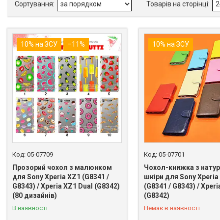
10% на ЗСУ
–11%
10% на ЗСУ
05-07709
05-07701
Прозорий чохол з малюнком
Чохол-книжка з натур
для Sony Xperia XZ1 (G8341 /
шкіри для Sony Xperia
G8343) / Xperia XZ1 Dual (G8342)
(G8341 / G8343) / Xperi
+380 (98) 849-89-99
(80 дизайнів)
(G8342)
В наявності
Немає в наявності