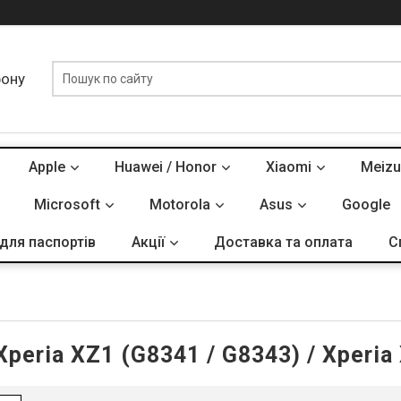
фону
Apple
Huawei / Honor
Xiaomi
Meizu
Microsoft
Motorola
Asus
Google
для паспортів
Акції
Доставка та оплата
С
peria XZ1 (G8341 / G8343) / Xperia