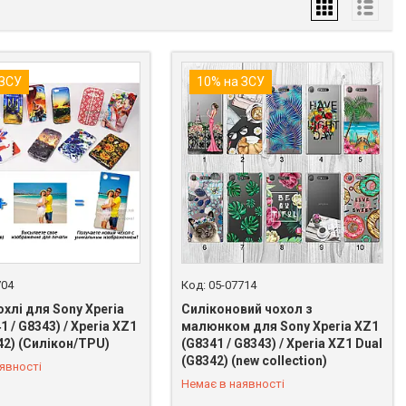
 ЗСУ
10% на ЗСУ
704
05-07714
охлі для Sony Xperia
Силіконовий чохол з
1 / G8343) / Xperia XZ1
малюнком для Sony Xperia XZ1
42) (Силікон/TPU)
(G8341 / G8343) / Xperia XZ1 Dual
 849-89-99
+380 (98) 849-89-99
(G8342) (new collection)
явності
Немає в наявності