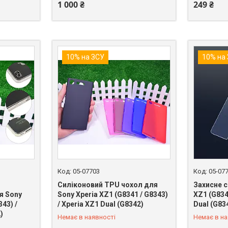
1 000 ₴
249 ₴
10% на ЗСУ
10% на
05-07703
05-07
Силіконовий TPU чохол для
Захисне с
я Sony
Sony Xperia XZ1 (G8341 / G8343)
XZ1 (G834
343) /
/ Xperia XZ1 Dual (G8342)
Dual (G83
+380 (98) 849-89-99
+380 (98)
)
Немає в наявності
Немає в на