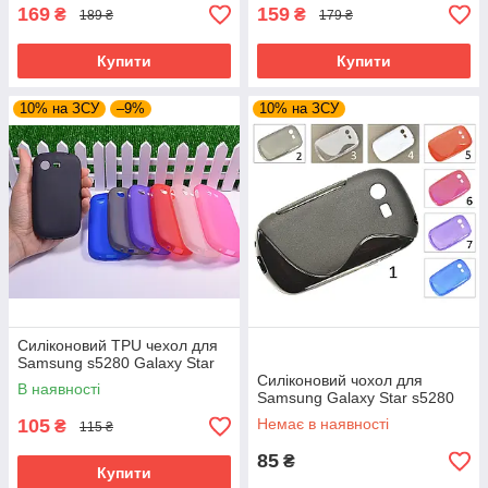
169
159
₴
₴
189 ₴
179 ₴
Купити
Купити
10% на ЗСУ
–9%
10% на ЗСУ
Силіконовий TPU чехол для
Samsung s5280 Galaxy Star
Силіконовий чохол для
В наявності
Samsung Galaxy Star s5280
105
Немає в наявності
₴
115 ₴
85
₴
Купити