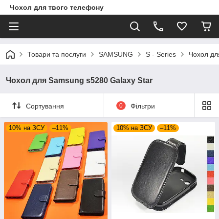
Чохол для твого телефону
Товари та послуги
SAMSUNG
S - Series
Чохол дл
Чохол для Samsung s5280 Galaxy Star
Сортування
0
Фільтри
10% на ЗСУ
–11%
10% на ЗСУ
–11%