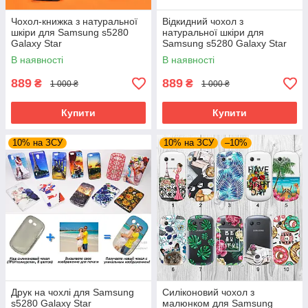
Чохол-книжка з натуральної
Відкидний чохол з
шкіри для Samsung s5280
натуральної шкіри для
Galaxy Star
Samsung s5280 Galaxy Star
В наявності
В наявності
889
889
₴
₴
1 000 ₴
1 000 ₴
Купити
Купити
10% на ЗСУ
10% на ЗСУ
–10%
Друк на чохлі для Samsung
Силіконовий чохол з
s5280 Galaxy Star
малюнком для Samsung