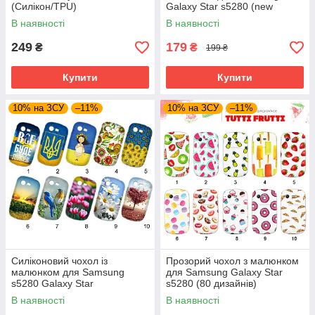
(Силікон/TPU)
Galaxy Star s5280 (new
collection)
В наявності
В наявності
249
179
₴
₴
199 ₴
Купити
Купити
10% на ЗСУ
–11%
10% на ЗСУ
–11%
Силіконовий чохол із
Прозорий чохол з малюнком
малюнком для Samsung
для Samsung Galaxy Star
s5280 Galaxy Star
s5280 (80 дизайнів)
В наявності
В наявності