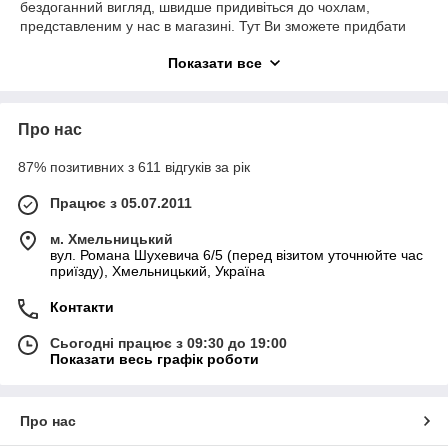
бездоганний вигляд, швидше придивіться до чохлам,
представленим у нас в магазині. Тут Ви зможете придбати
надійний і міцний
чохол для Samsung s5280 Galaxy Star
за
Показати все
приємною та вигідною ціною!
Силіконові чохли ідеально повторюють форму телефону,
обтягують його і не дають пилу і бруду пошкодити його. У
Про нас
дизайні чохла на Samsung s5280 передбачений швидкий
доступ до дисплея і важливим функціональних кнопок.
87% позитивних з 611 відгуків за рік
Фактура чохла не дозволить телефону ковзати в Ваших
руках. Широка колірна гамма дозволить Вам вибрати
Працює з 05.07.2011
найбільш підходящу модель чохла.
Телефон надежно крепится задней крышкой к откидным
м. Хмельницький
чехлам на Samsung s5280 и не слетает. Такие чехлы
вул. Романа Шухевича 6/5 (перед візитом уточнюйте час
предотвратят появление потертостей не только на корпусе,
приїзду), Хмельницький, Україна
но и на экране.
Чехол для Samsung s5280 Galaxy
Контакти
Star
идеально повторяет форму телефона. Чтобы сделать
звонок, Вам не нужно тратить время на то, чтобы достать
Сьогодні працює з 09:30 до 19:00
мобильный из чехла.
Показати весь графік роботи
Скорее заказывайте лучший чехол из нашей коллекции
и наслаждайтесь гладкой поверхностью Вашего
мобильного!
Про нас