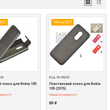
 ЗСУ
10% на ЗСУ
202
03-00203
 чохол для Nokia 105
Пластиковий чохол для Nokia
 849-89-99
+380 (98) 849-89-99
105 (2015)
явності
Немає в наявності
80 ₴