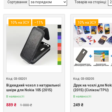
10% на ЗСУ
–11%
10% на ЗСУ
03-00201
03-00205
Відкидний чохол з натуральної
Друк на чохлі для Nok
шкіри для Nokia 105 (2015)
(2015) (Cілікон/TPU)
В наявності
В наявності
889 ₴
249 ₴
1 000 ₴