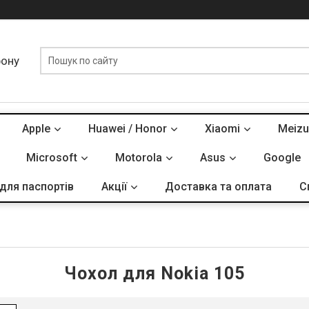
фону
Apple
Huawei / Honor
Xiaomi
Meizu
Microsoft
Motorola
Asus
Google
для паспортів
Акції
Доставка та оплата
С
Чохол для Nokia 105