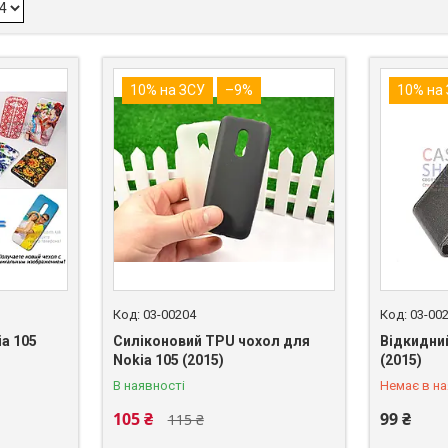
10% на ЗСУ
–9%
10% на
03-00204
03-00
ia 105
Силіконовий TPU чохол для
Відкидний
+380 (98)
Nokia 105 (2015)
(2015)
В наявності
Немає в на
105 ₴
99 ₴
115 ₴