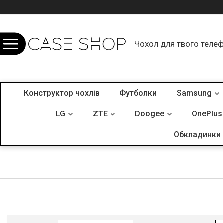
Чохол для твого теле
Конструктор чохлів
Футболки
Samsung
LG
ZTE
Doogee
OnePlus
Обкладинки 