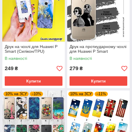
Друк на чохлі для Huawei P
Друк на протиударному чохлі
Smart (Силікон/TPU)
для Huawei P Smart
В наявності
В наявності
249
279
₴
₴
Купити
Купити
10% на ЗСУ
–10%
10% на ЗСУ
–11%