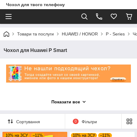
Чохол для твого телефону
Товари та послуги
HUAWEI / HONOR
P - Series
Ч
Чохол для Huawei P Smart
Показати все
Сортування
0
Фільтри
10% на ЗСУ
–11%
10% на ЗСУ
–11%