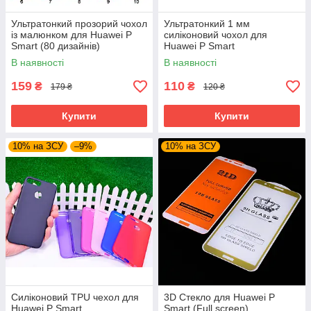
Ультратонкий прозорий чохол
Ультратонкий 1 мм
із малюнком для Huawei P
силіконовий чохол для
Smart (80 дизайнів)
Huawei P Smart
В наявності
В наявності
159
110
₴
₴
179 ₴
120 ₴
Купити
Купити
10% на ЗСУ
–9%
10% на ЗСУ
Силіконовий TPU чехол для
3D Cтекло для Huawei P
Huawei P Smart
Smart (Full screen)