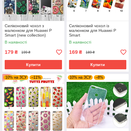
Силіконовий чохол з
Силіконовий чохол із
малюнком для Huawei P
малюнком для Huawei P
Smart (new collection)
Smart
В наявності
В наявності
179
169
₴
₴
199 ₴
189 ₴
Купити
Купити
10% на ЗСУ
–11%
10% на ЗСУ
–8%