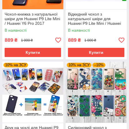
Чохол-книжка з натуральної
Відкидний чохол з
шкіри для Huawei P9 Lite Mini
натуральної шкіри для
/ Huawei Y6 Pro 2017
Huawei P9 Lite Mini / Huawei
Y6 Pro 2017
В наявності
В наявності
889
889
₴
₴
1 000 ₴
1 000 ₴
Купити
Купити
10% на ЗСУ
10% на ЗСУ
–10%
Друк на чохлі для Huawei P9
Силіконовий чохол з