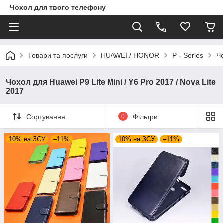
Чохол для твого телефону
Товари та послуги
HUAWEI / HONOR
P - Series
Чо
Чохол для Huawei P9 Lite Mini / Y6 Pro 2017 / Nova Lite
2017
Сортування
0
Фільтри
10% на ЗСУ
–11%
10% на ЗСУ
–11%