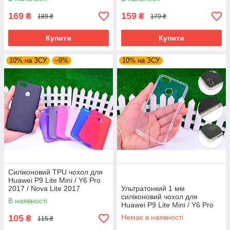
169
159
₴
₴
189 ₴
179 ₴
Купити
Купити
10% на ЗСУ
–9%
10% на ЗСУ
Силіконовий TPU чохол для
Huawei P9 Lite Mini / Y6 Pro
2017 / Nova Lite 2017
Ультратонкий 1 мм
силіконовий чохол для
В наявності
Huawei P9 Lite Mini / Y6 Pro
2017 / Nova Lite 2017
105
Немає в наявності
₴
115 ₴