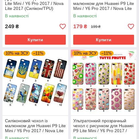
Lite Mini / Y6 Pro 2017 / Nova
малюнком для Huawei P9 Lite
Lite 2017 (Силікон/TPU)
Mini / Y6 Pro 2017 / Nova Lite
2017 (new collection)
В наявності
В наявності
249
179
₴
₴
199 ₴
Купити
Купити
10% на ЗСУ
–11%
10% на ЗСУ
–11%
Силіконовий чохол із
Ультратонкий прозрачный
малюнком для Huawei P9 Lite
чехол с рисунком для Huawei
Mini / Y6 Pro 2017 / Nova Lite
P9 Lite Mini / Y6 Pro 2017 /
2017
Nova Lite 2017 (80 дизайнов)
В наявності
В наявності