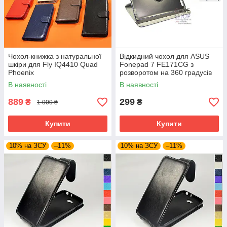
Чохол-книжка з натуральної
Відкидний чохол для ASUS
шкіри для Fly IQ4410 Quad
Fonepad 7 FE171CG з
Phoenix
розворотом на 360 градусів
В наявності
В наявності
889
299
₴
₴
1 000 ₴
Купити
Купити
10% на ЗСУ
–11%
10% на ЗСУ
–11%