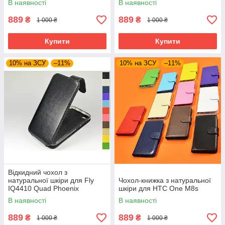
В наявності
В наявності
889
889
₴
₴
1 000 ₴
1 000 ₴
Купити
Купити
10% на ЗСУ
–11%
10% на ЗСУ
–11%
Відкидний чохол з
натуральної шкіри для Fly
Чохол-книжка з натуральної
IQ4410 Quad Phoenix
шкіри для HTC One M8s
В наявності
В наявності
889
889
₴
₴
1 000 ₴
1 000 ₴