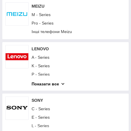
Y - Series
MEIZU
Інші телефони Huawei
M - Series
Планшети Huawei
Pro - Series
Інші телефони Meizu
LENOVO
A - Series
K - Series
P - Series
S - Series
Показати все
Vibe - Series
Другие телефоны Lenovo
SONY
Планшети Lenovo
C - Series
E - Series
L - Series