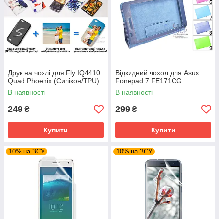
Друк на чохлі для Fly IQ4410
Відкидний чохол для Asus
Quad Phoenix (Силікон/TPU)
Fonepad 7 FE171CG
В наявності
В наявності
249
299
₴
₴
Купити
Купити
10% на ЗСУ
10% на ЗСУ