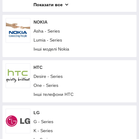
M - Series
Показати все
T - Series
X - Series
NOKIA
XA - Series
Asha - Series
XZ - Series
Lumia - Series
Z - Series
Інші моделі Nokia
Інші телефони Sony
Планшети Sony
HTC
Desire - Series
One - Series
Інші телефони HTC
LG
G - Series
K - Series