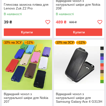
Відкидний чохол з
Глянсова захисна плівка для
натуральної шкіри для Nokia
Lenovo Zuk Z2 Pro
208
В наявності
В наявності
39
489
₴
₴
600 ₴
Купити
Купити
10% на ЗСУ
–11%
10% на ЗСУ
–11%
Відкидний чохол з
Відкидний чохол з
натуральної шкіри для Nokia
натуральної шкіри для
207
Samsung Galaxy Ace 4 G313H