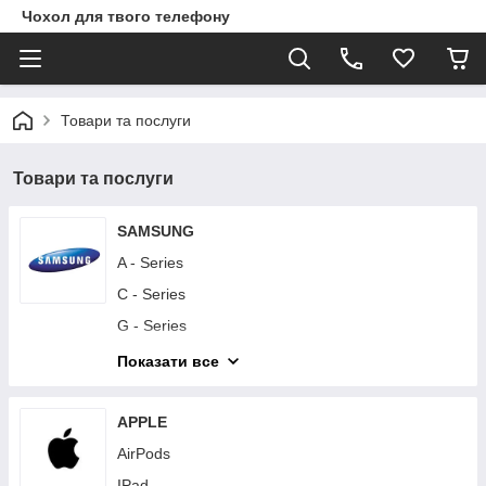
Чохол для твого телефону
Товари та послуги
Товари та послуги
SAMSUNG
A - Series
C - Series
G - Series
I - Series
Показати все
J - Series
M - Series
APPLE
Note - Series
AirPods
S - Series
IPad