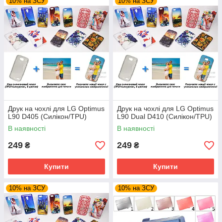
10% на ЗСУ
10% на ЗСУ
Друк на чохлі для LG Optimus
Друк на чохлі для LG Optimus
L90 D405 (Силікон/TPU)
L90 Dual D410 (Силікон/TPU)
В наявності
В наявності
249
249
₴
₴
Купити
Купити
10% на ЗСУ
10% на ЗСУ