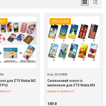
 ЗСУ
10% на ЗСУ
804
20-01808
охлі для ZTE Nubia M2
Силіконовий чохол із
/TPU)
малюнком для ZTE Nubia M2
 849-89-99
+380 (98) 849-89-99
явності
Немає в наявності
189 ₴