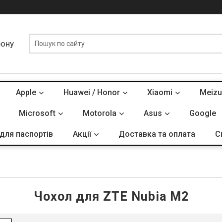
фону
Apple
Huawei / Honor
Xiaomi
Meizu
Microsoft
Motorola
Asus
Google
для паспортів
Акції
Доставка та оплата
С
Чохол для ZTE Nubia M2