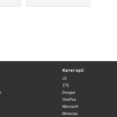
Категорії:
LG
ZTE
r
Doogee
OnePlus
Microsoft
Motorola