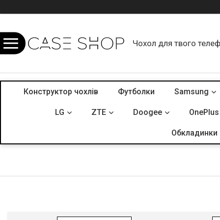
Чохол для твого теле
Конструктор чохлів
Футболки
Samsung
LG
ZTE
Doogee
OnePlus
Обкладинки 