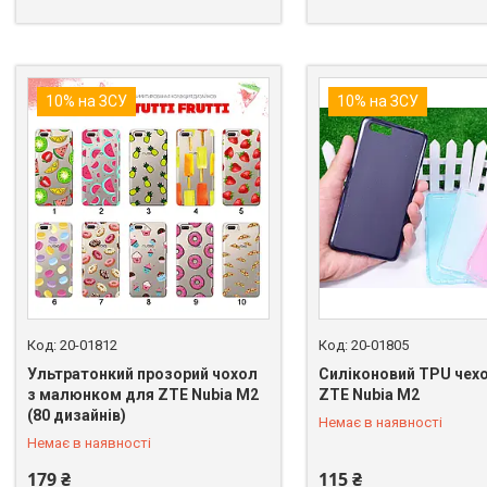
10% на ЗСУ
10% на ЗСУ
20-01812
20-01805
Ультратонкий прозорий чохол
Силіконовий TPU чех
з малюнком для ZTE Nubia M2
ZTE Nubia M2
+380 (98) 849-89-99
+380 (98) 849-89-99
(80 дизайнів)
Немає в наявності
Немає в наявності
179 ₴
115 ₴