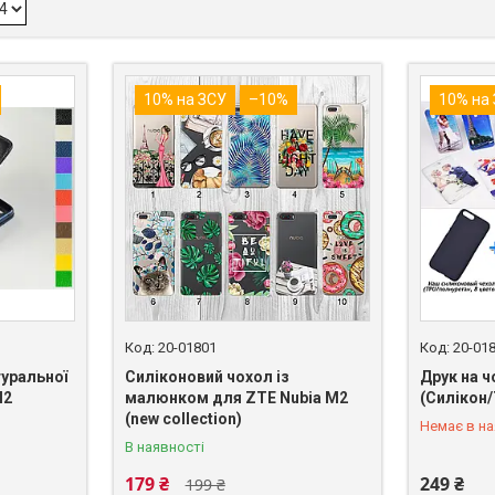
10% на ЗСУ
–10%
10% на
20-01801
20-01
туральної
Силіконовий чохол із
Друк на ч
M2
малюнком для ZTE Nubia M2
(Силікон
+380 (98)
(new collection)
Немає в на
В наявності
179 ₴
249 ₴
199 ₴