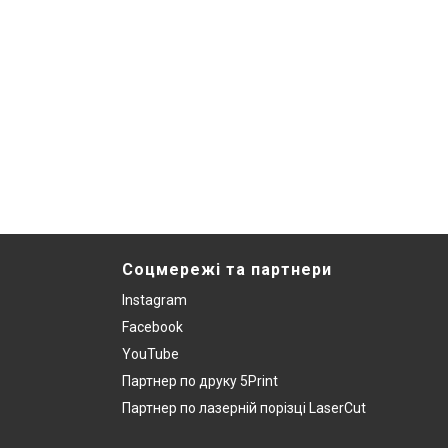
Соцмережі та партнери
Instagram
Facebook
YouTube
Партнер по друку 5Print
Партнер по лазерній порізці LaserCut