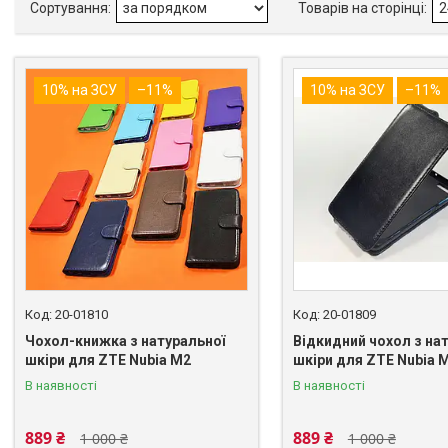
10% на ЗСУ
–11%
10% на ЗСУ
–11%
20-01810
20-01809
Чохол-книжка з натуральної
Відкидний чохол з на
шкіри для ZTE Nubia M2
шкіри для ZTE Nubia 
В наявності
В наявності
889 ₴
889 ₴
1 000 ₴
1 000 ₴