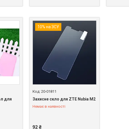
10% на ЗСУ
20-01811
ол для
Захисне скло для ZTE Nubia M2
Немає в наявності
+380 (98) 849-89-99
92 ₴