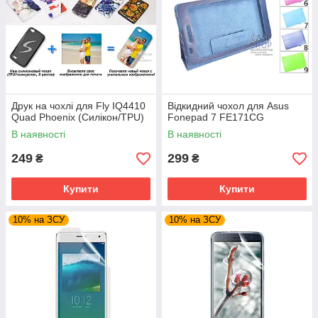
Друк на чохлі для Fly IQ4410
Відкидний чохол для Asus
Quad Phoenix (Силікон/TPU)
Fonepad 7 FE171CG
В наявності
В наявності
249
299
₴
₴
Купити
Купити
10% на ЗСУ
10% на ЗСУ