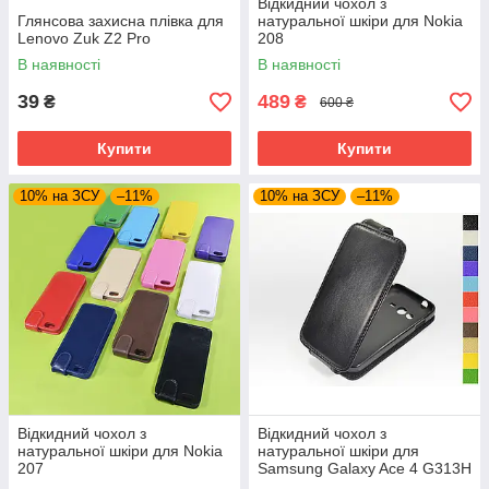
Відкидний чохол з
Глянсова захисна плівка для
натуральної шкіри для Nokia
Lenovo Zuk Z2 Pro
208
В наявності
В наявності
39
489
₴
₴
600 ₴
Купити
Купити
10% на ЗСУ
–11%
10% на ЗСУ
–11%
Відкидний чохол з
Відкидний чохол з
натуральної шкіри для Nokia
натуральної шкіри для
207
Samsung Galaxy Ace 4 G313H