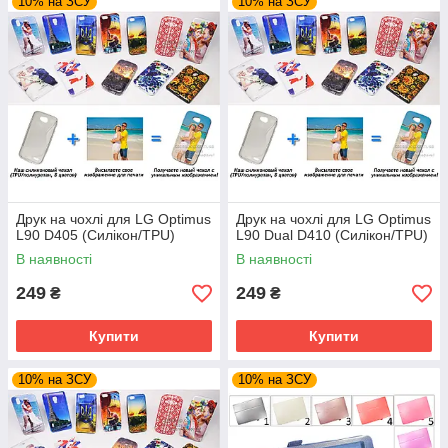
10% на ЗСУ
10% на ЗСУ
Друк на чохлі для LG Optimus
Друк на чохлі для LG Optimus
L90 D405 (Силікон/TPU)
L90 Dual D410 (Силікон/TPU)
В наявності
В наявності
249
249
₴
₴
Купити
Купити
10% на ЗСУ
10% на ЗСУ