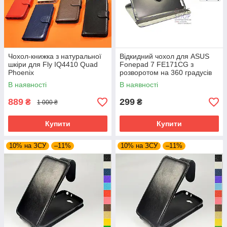
Чохол-книжка з натуральної
Відкидний чохол для ASUS
шкіри для Fly IQ4410 Quad
Fonepad 7 FE171CG з
Phoenix
розворотом на 360 градусів
В наявності
В наявності
889
299
₴
₴
1 000 ₴
Купити
Купити
10% на ЗСУ
–11%
10% на ЗСУ
–11%