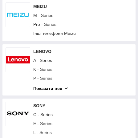
Y - Series
MEIZU
Інші телефони Huawei
M - Series
Планшети Huawei
Pro - Series
Інші телефони Meizu
LENOVO
A - Series
K - Series
P - Series
S - Series
Показати все
Vibe - Series
Другие телефоны Lenovo
SONY
Планшети Lenovo
C - Series
E - Series
L - Series