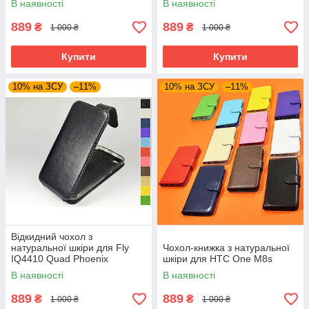
В наявності
В наявності
889
889
₴
₴
1 000 ₴
1 000 ₴
Купити
Купити
10% на ЗСУ
–11%
10% на ЗСУ
–11%
Відкидний чохол з
натуральної шкіри для Fly
Чохол-книжка з натуральної
IQ4410 Quad Phoenix
шкіри для HTC One M8s
В наявності
В наявності
889
889
₴
₴
1 000 ₴
1 000 ₴