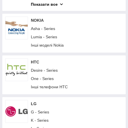
M - Series
Показати все
T - Series
X - Series
NOKIA
XA - Series
Asha - Series
XZ - Series
Lumia - Series
Z - Series
Інші моделі Nokia
Інші телефони Sony
Планшети Sony
HTC
Desire - Series
One - Series
Інші телефони HTC
LG
G - Series
K - Series