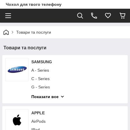
Чохол для твого телефону
Товари та послуги
Товари та послуги
SAMSUNG
A - Series
C - Series
G - Series
I - Series
Показати все
J - Series
M - Series
APPLE
Note - Series
AirPods
S - Series
IPad