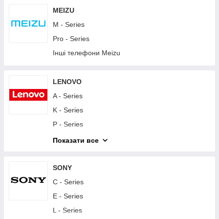
Y - Series
MEIZU
Інші телефони Huawei
M - Series
Планшети Huawei
Pro - Series
Інші телефони Meizu
LENOVO
A - Series
K - Series
P - Series
S - Series
Показати все
Vibe - Series
Другие телефоны Lenovo
SONY
Планшети Lenovo
C - Series
E - Series
L - Series