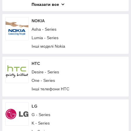
M - Series
Показати все
T - Series
X - Series
NOKIA
XA - Series
Asha - Series
XZ - Series
Lumia - Series
Z - Series
Інші моделі Nokia
Інші телефони Sony
Планшети Sony
HTC
Desire - Series
One - Series
Інші телефони HTC
LG
G - Series
K - Series