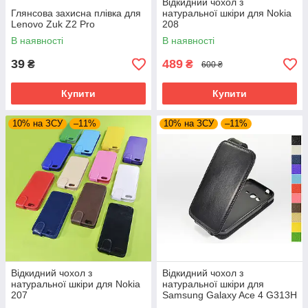
Відкидний чохол з
Глянсова захисна плівка для
натуральної шкіри для Nokia
Lenovo Zuk Z2 Pro
208
В наявності
В наявності
39
489
₴
₴
600 ₴
Купити
Купити
10% на ЗСУ
–11%
10% на ЗСУ
–11%
Відкидний чохол з
Відкидний чохол з
натуральної шкіри для Nokia
натуральної шкіри для
207
Samsung Galaxy Ace 4 G313H