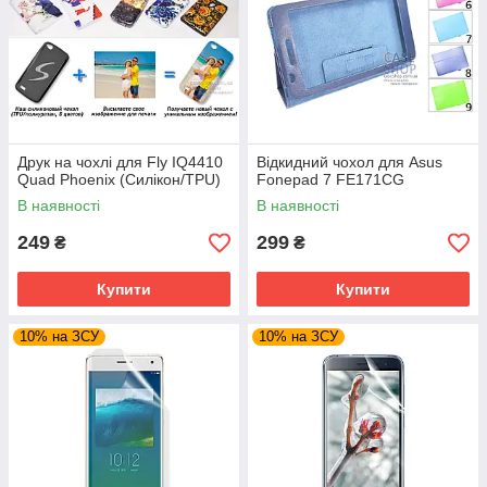
Друк на чохлі для Fly IQ4410
Відкидний чохол для Asus
Quad Phoenix (Силікон/TPU)
Fonepad 7 FE171CG
В наявності
В наявності
249
299
₴
₴
Купити
Купити
10% на ЗСУ
10% на ЗСУ