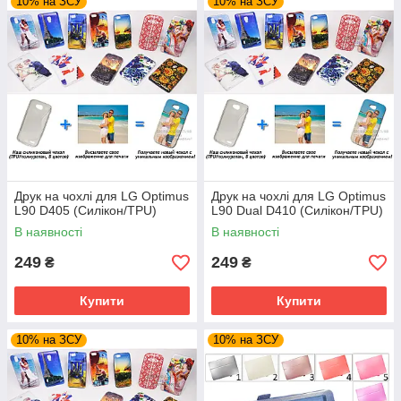
10% на ЗСУ
10% на ЗСУ
Друк на чохлі для LG Optimus
Друк на чохлі для LG Optimus
L90 D405 (Силікон/TPU)
L90 Dual D410 (Силікон/TPU)
В наявності
В наявності
249
249
₴
₴
Купити
Купити
10% на ЗСУ
10% на ЗСУ