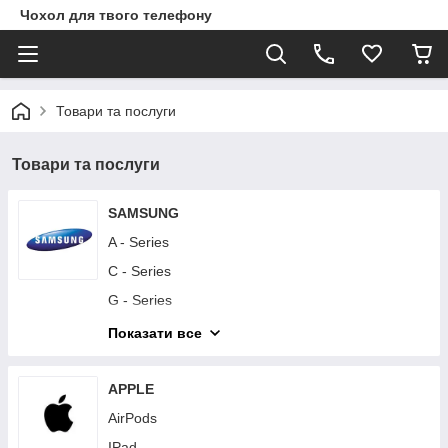
Чохол для твого телефону
Товари та послуги
Товари та послуги
SAMSUNG
A - Series
C - Series
G - Series
I - Series
Показати все
J - Series
M - Series
APPLE
Note - Series
AirPods
S - Series
IPad