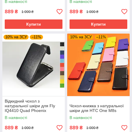
В наявності
В наявності
889
889
₴
₴
1 000 ₴
1 000 ₴
Купити
Купити
10% на ЗСУ
–11%
10% на ЗСУ
–11%
Відкидний чохол з
натуральної шкіри для Fly
Чохол-книжка з натуральної
IQ4410 Quad Phoenix
шкіри для HTC One M8s
В наявності
В наявності
889
889
₴
₴
1 000 ₴
1 000 ₴