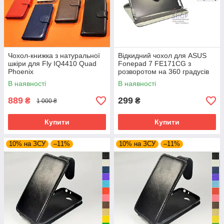
Чохол-книжка з натуральної
Відкидний чохол для ASUS
шкіри для Fly IQ4410 Quad
Fonepad 7 FE171CG з
Phoenix
розворотом на 360 градусів
В наявності
В наявності
889
299
₴
₴
1 000 ₴
Купити
Купити
10% на ЗСУ
–11%
10% на ЗСУ
–11%