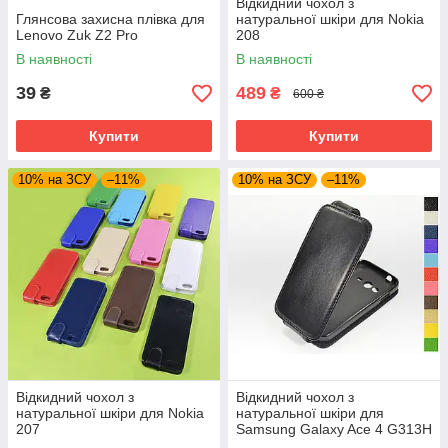
Відкидний чохол з
Глянсова захисна плівка для
натуральної шкіри для Nokia
Lenovo Zuk Z2 Pro
208
В наявності
В наявності
39
489
₴
₴
600 ₴
Купити
Купити
10% на ЗСУ
–11%
10% на ЗСУ
–11%
Відкидний чохол з
Відкидний чохол з
натуральної шкіри для Nokia
натуральної шкіри для
207
Samsung Galaxy Ace 4 G313H