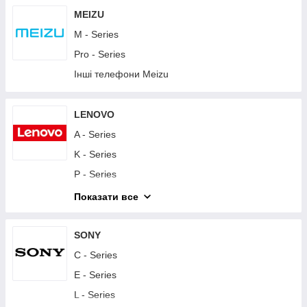
Y - Series
MEIZU
Інші телефони Huawei
M - Series
Планшети Huawei
Pro - Series
Інші телефони Meizu
LENOVO
A - Series
K - Series
P - Series
S - Series
Показати все
Vibe - Series
Другие телефоны Lenovo
SONY
Планшети Lenovo
C - Series
E - Series
L - Series