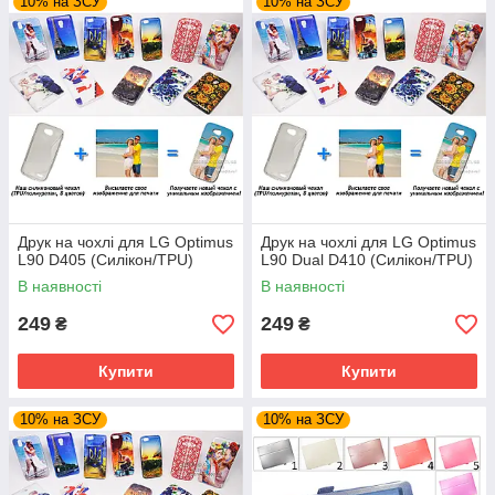
10% на ЗСУ
10% на ЗСУ
Друк на чохлі для LG Optimus
Друк на чохлі для LG Optimus
L90 D405 (Силікон/TPU)
L90 Dual D410 (Силікон/TPU)
В наявності
В наявності
249
249
₴
₴
Купити
Купити
10% на ЗСУ
10% на ЗСУ