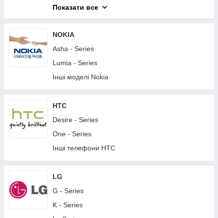
M - Series
Показати все
T - Series
X - Series
NOKIA
XA - Series
Asha - Series
XZ - Series
Lumia - Series
Z - Series
Інші моделі Nokia
Інші телефони Sony
Планшети Sony
HTC
Desire - Series
One - Series
Інші телефони HTC
LG
G - Series
K - Series