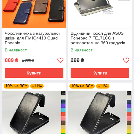
Чохол-книжка з натуральної
Відкидний чохол для ASUS
шкіри для Fly IQ4410 Quad
Fonepad 7 FE171CG з
Phoenix
розворотом на 360 градусів
В наявності
В наявності
889
299
₴
₴
1 000 ₴
Купити
Купити
10% на ЗСУ
–11%
10% на ЗСУ
–11%