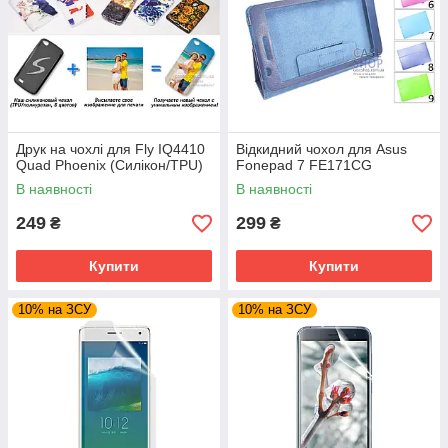
Друк на чохлі для Fly IQ4410
Відкидний чохол для Asus
Quad Phoenix (Силікон/TPU)
Fonepad 7 FE171CG
В наявності
В наявності
249
299
₴
₴
Купити
Купити
10% на ЗСУ
10% на ЗСУ