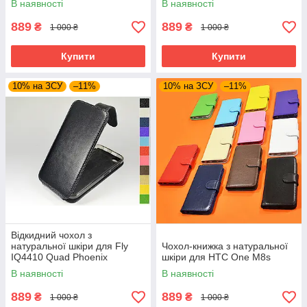
В наявності
В наявності
889
889
₴
₴
1 000 ₴
1 000 ₴
Купити
Купити
10% на ЗСУ
–11%
10% на ЗСУ
–11%
Відкидний чохол з
натуральної шкіри для Fly
Чохол-книжка з натуральної
IQ4410 Quad Phoenix
шкіри для HTC One M8s
В наявності
В наявності
889
889
₴
₴
1 000 ₴
1 000 ₴