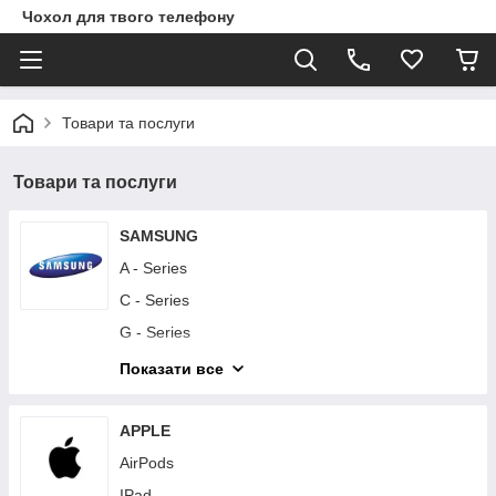
Чохол для твого телефону
Товари та послуги
Товари та послуги
SAMSUNG
A - Series
C - Series
G - Series
I - Series
Показати все
J - Series
M - Series
APPLE
Note - Series
AirPods
S - Series
IPad