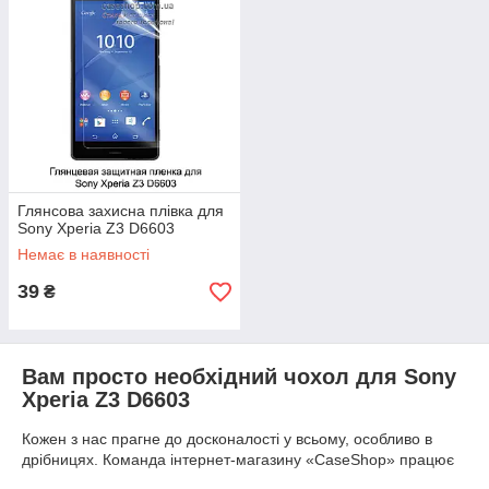
Глянсова захисна плівка для
Sony Xperia Z3 D6603
Немає в наявності
39
₴
Вам просто необхідний чохол для Sony
Xperia Z3 D6603
Кожен з нас прагне до досконалості у всьому, особливо в
дрібницях. Команда інтернет-магазину «CaseShop» працює
над тим, щоб Ваші смартфони завжди були в ідеальному