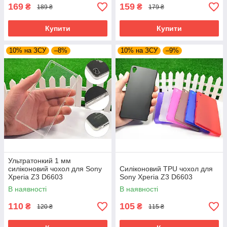
169
159
₴
₴
189 ₴
179 ₴
Купити
Купити
10% на ЗСУ
–8%
10% на ЗСУ
–9%
Ультратонкий 1 мм
силіконовий чохол для Sony
Силіконовий TPU чохол для
Xperia Z3 D6603
Sony Xperia Z3 D6603
В наявності
В наявності
110
105
₴
₴
120 ₴
115 ₴