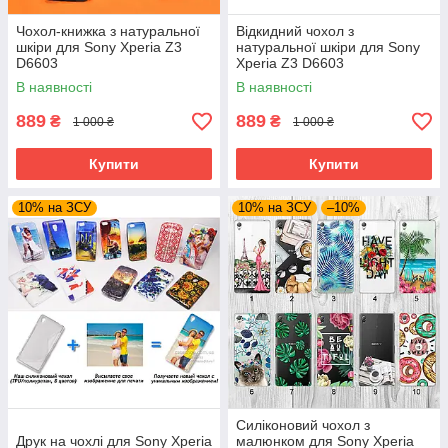
Чохол-книжка з натуральної
Відкидний чохол з
шкіри для Sony Xperia Z3
натуральної шкіри для Sony
D6603
Xperia Z3 D6603
В наявності
В наявності
889
889
₴
₴
1 000 ₴
1 000 ₴
Купити
Купити
10% на ЗСУ
10% на ЗСУ
–10%
Силіконовий чохол з
Друк на чохлі для Sony Xperia
малюнком для Sony Xperia