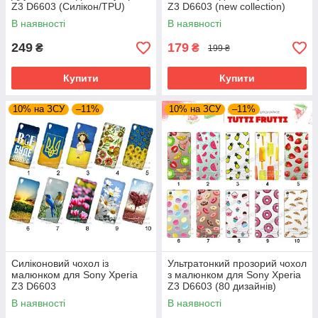
Z3 D6603 (Силікон/TPU)
Z3 D6603 (new collection)
В наявності
В наявності
249
179
₴
₴
199 ₴
Купити
Купити
10% на ЗСУ
–11%
10% на ЗСУ
–11%
Силіконовий чохол із
Ультратонкий прозорий чохол
малюнком для Sony Xperia
з малюнком для Sony Xperia
Z3 D6603
Z3 D6603 (80 дизайнів)
В наявності
В наявності