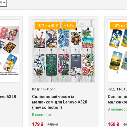
10% на ЗСУ
–10%
10% на
11-01511
11-01
ovo A328
Силіконовий чохол із
Силіконо
малюнком для Lenovo A328
малюнком
(new collection)
В наявност
В наявності
179 ₴
169 ₴
199 ₴
1