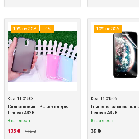
10% на ЗСУ
–9%
10% на ЗСУ
11-01503
11-01506
Силіконовий TPU чехол для
Глянсова захисна плі
Lenovo A328
Lenovo A328
В наявності
В наявності
105 ₴
39 ₴
115 ₴