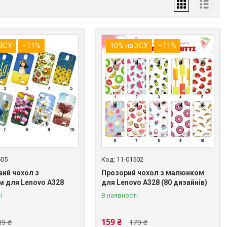
 ЗСУ
–11%
10% на ЗСУ
–11%
505
11-01502
вий чохол з
Прозорий чохол з малюнком
 для Lenovo A328
для Lenovo A328 (80 дизайнів)
і
В наявності
159 ₴
89 ₴
179 ₴