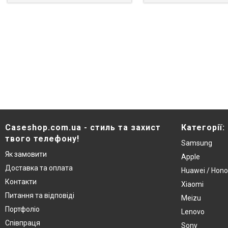
Caseshop.com.ua - стиль та захист
Категорії:
твого телефону!
Samsung
Як замовити
Apple
Доставка та оплата
Huawei / Hono
Контакти
Xiaomi
Питання та відповіді
Meizu
Портфоліо
Lenovo
Співпраця
Sony