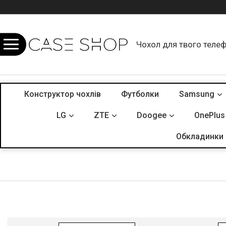
Чохол для твого теле
Конструктор чохлів
Футболки
Samsung
LG
ZTE
Doogee
OnePlus
Обкладинки 