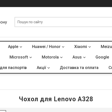
фону
Apple
Huawei / Honor
Xiaomi
Meizu
Microsoft
Motorola
Asus
Google
для паспортів
Акції
Доставка та оплата
С
Чохол для Lenovo A328