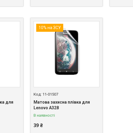
10% на ЗСУ
11-01507
вка для
Матова захисна плівка для
Lenovo A328
В наявності
39 ₴