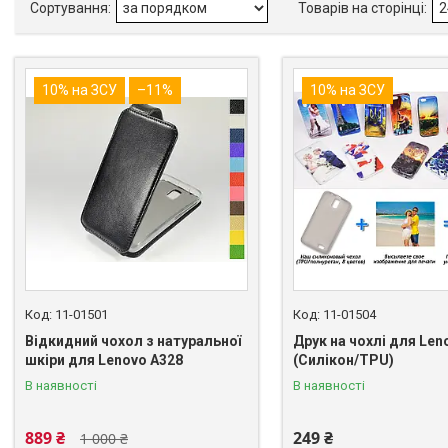
10% на ЗСУ
–11%
10% на ЗСУ
11-01501
11-01504
Відкидний чохол з натуральної
Друк на чохлі для Len
шкіри для Lenovo A328
(Силікон/TPU)
В наявності
В наявності
889 ₴
249 ₴
1 000 ₴