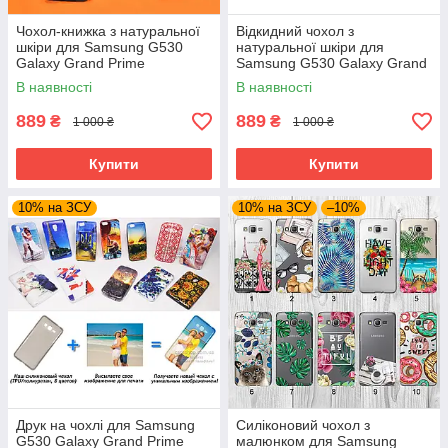
Чохол-книжка з натуральної
Відкидний чохол з
шкіри для Samsung G530
натуральної шкіри для
Galaxy Grand Prime
Samsung G530 Galaxy Grand
Prime
В наявності
В наявності
889
889
₴
₴
1 000 ₴
1 000 ₴
Купити
Купити
10% на ЗСУ
10% на ЗСУ
–10%
Друк на чохлі для Samsung
Силіконовий чохол з
G530 Galaxy Grand Prime
малюнком для Samsung