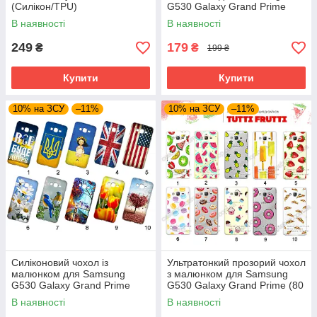
(Силікон/TPU)
G530 Galaxy Grand Prime
(new collection)
В наявності
В наявності
249
179
₴
₴
199 ₴
Купити
Купити
10% на ЗСУ
–11%
10% на ЗСУ
–11%
Силіконовий чохол із
Ультратонкий прозорий чохол
малюнком для Samsung
з малюнком для Samsung
G530 Galaxy Grand Prime
G530 Galaxy Grand Prime (80
дизайнів)
В наявності
В наявності