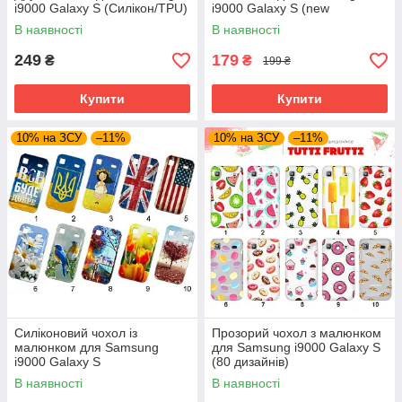
i9000 Galaxy S (Силікон/TPU)
i9000 Galaxy S (new
collection)
В наявності
В наявності
249
179
₴
₴
199 ₴
Купити
Купити
10% на ЗСУ
–11%
10% на ЗСУ
–11%
Силіконовий чохол із
Прозорий чохол з малюнком
малюнком для Samsung
для Samsung i9000 Galaxy S
i9000 Galaxy S
(80 дизайнів)
В наявності
В наявності