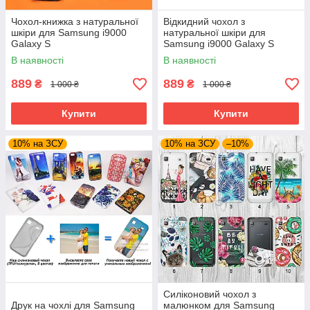
Чохол-книжка з натуральної
Відкидний чохол з
шкіри для Samsung i9000
натуральної шкіри для
Galaxy S
Samsung i9000 Galaxy S
В наявності
В наявності
889
889
₴
₴
1 000 ₴
1 000 ₴
Купити
Купити
10% на ЗСУ
10% на ЗСУ
–10%
Силіконовий чохол з
Друк на чохлі для Samsung
малюнком для Samsung