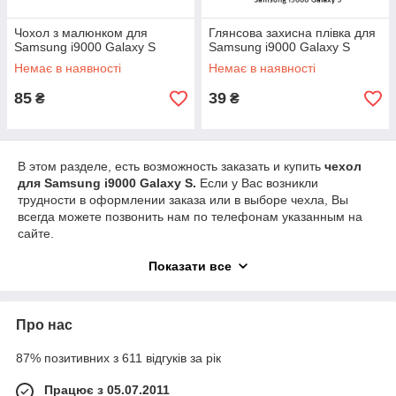
Чохол з малюнком для
Глянсова захисна плівка для
Samsung i9000 Galaxy S
Samsung i9000 Galaxy S
Немає в наявності
Немає в наявності
85
39
₴
₴
В этом разделе, есть возможность заказать и купить
чехол
для Samsung i9000 Galaxy S.
Если у Вас возникли
трудности в оформлении заказа или в выборе чехла, Вы
всегда можете позвонить нам по телефонам указанным на
сайте.
Мы подскажем и поможем сделать правильный выбор. В
Показати все
наличии всегда есть много видов чехлов из разных
материалов изготовления, но все они исключительного
качества. Для полной защиты вашего телефона, мы
Про нас
рекомендуем купить защитную пленку для экрана, тонкую и
незаметную защиту.
87% позитивних з 611 відгуків за рік
Бажаємо вдалої покупки!!!
Працює з 05.07.2011