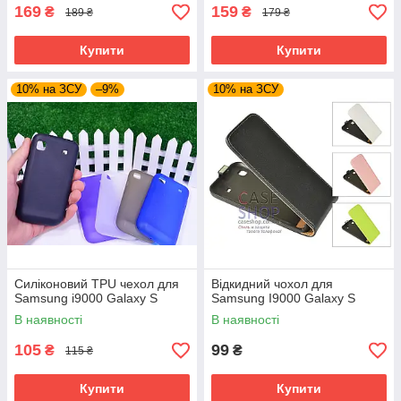
169
159
₴
₴
189 ₴
179 ₴
Купити
Купити
10% на ЗСУ
–9%
10% на ЗСУ
Силіконовий TPU чехол для
Відкидний чохол для
Samsung i9000 Galaxy S
Samsung I9000 Galaxy S
В наявності
В наявності
105
99
₴
₴
115 ₴
Купити
Купити