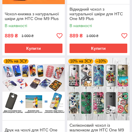
Відкидний чохол з
Чохол-книжка з натуральної
натуральної шкіри для HTC
шкіри для HTC One M9 Plus
One M9 Plus
В наявності
В наявності
889
889
₴
₴
1 000 ₴
1 000 ₴
Купити
Купити
10% на ЗСУ
10% на ЗСУ
–10%
Силіконовий чохол із
Друк на чохлі для HTC One
малюнком для HTC One M9