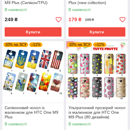
M9 Plus (Силікон/TPU)
Plus (new collection)
В наявності
В наявності
249
179
₴
₴
199 ₴
Купити
Купити
10% на ЗСУ
–11%
10% на ЗСУ
–11%
Силіконовий чохол із
Ультратонкий прозорий чохол
малюнком для HTC One M9
із малюнком для HTC One
Plus
M9 Plus (80 дизайнів)
В наявності
В наявності