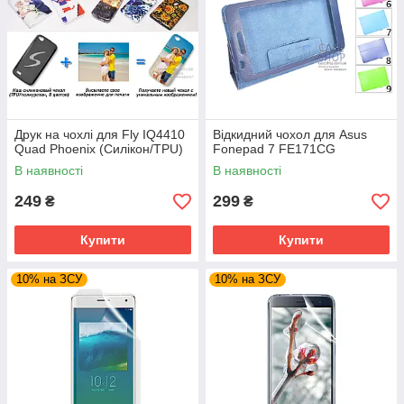
Друк на чохлі для Fly IQ4410
Відкидний чохол для Asus
Quad Phoenix (Силікон/TPU)
Fonepad 7 FE171CG
В наявності
В наявності
249
299
₴
₴
Купити
Купити
10% на ЗСУ
10% на ЗСУ