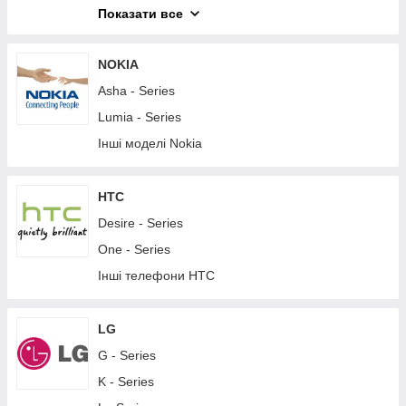
M - Series
Показати все
T - Series
X - Series
NOKIA
XA - Series
Asha - Series
XZ - Series
Lumia - Series
Z - Series
Інші моделі Nokia
Інші телефони Sony
Планшети Sony
HTC
Desire - Series
One - Series
Інші телефони HTC
LG
G - Series
K - Series