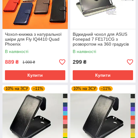
Чохол-книжка з натуральної
Відкидний чохол для ASUS
шкіри для Fly IQ4410 Quad
Fonepad 7 FE171CG з
Phoenix
розворотом на 360 градусів
В наявності
В наявності
889
299
₴
₴
1 000 ₴
Купити
Купити
10% на ЗСУ
–11%
10% на ЗСУ
–11%