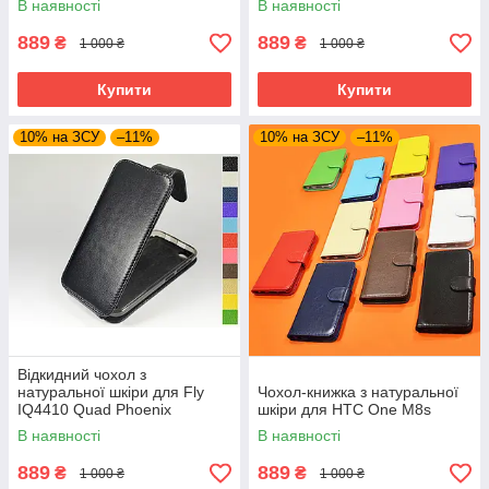
В наявності
В наявності
889
889
₴
₴
1 000 ₴
1 000 ₴
Купити
Купити
10% на ЗСУ
–11%
10% на ЗСУ
–11%
Відкидний чохол з
натуральної шкіри для Fly
Чохол-книжка з натуральної
IQ4410 Quad Phoenix
шкіри для HTC One M8s
В наявності
В наявності
889
889
₴
₴
1 000 ₴
1 000 ₴