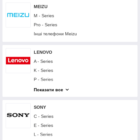
Y - Series
MEIZU
Інші телефони Huawei
M - Series
Планшети Huawei
Pro - Series
Інші телефони Meizu
LENOVO
A - Series
K - Series
P - Series
S - Series
Показати все
Vibe - Series
Другие телефоны Lenovo
SONY
Планшети Lenovo
C - Series
E - Series
L - Series