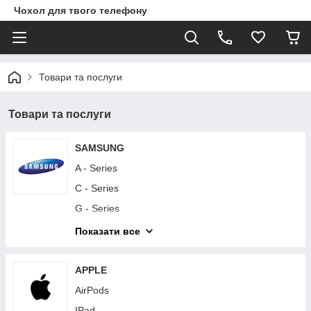
Чохол для твого телефону
Товари та послуги
Товари та послуги
SAMSUNG
A - Series
C - Series
G - Series
I - Series
Показати все
J - Series
M - Series
APPLE
Note - Series
AirPods
S - Series
IPad