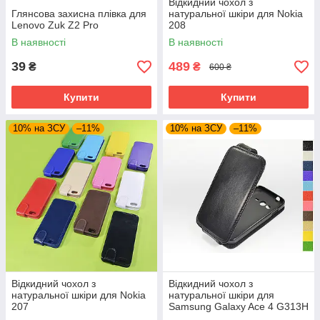
Відкидний чохол з
Глянсова захисна плівка для
натуральної шкіри для Nokia
Lenovo Zuk Z2 Pro
208
В наявності
В наявності
39
489
₴
₴
600 ₴
Купити
Купити
10% на ЗСУ
–11%
10% на ЗСУ
–11%
Відкидний чохол з
Відкидний чохол з
натуральної шкіри для Nokia
натуральної шкіри для
207
Samsung Galaxy Ace 4 G313H