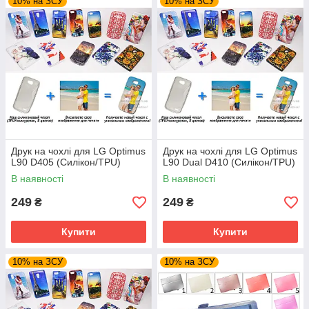
10% на ЗСУ
10% на ЗСУ
Друк на чохлі для LG Optimus
Друк на чохлі для LG Optimus
L90 D405 (Силікон/TPU)
L90 Dual D410 (Силікон/TPU)
В наявності
В наявності
249
249
₴
₴
Купити
Купити
10% на ЗСУ
10% на ЗСУ