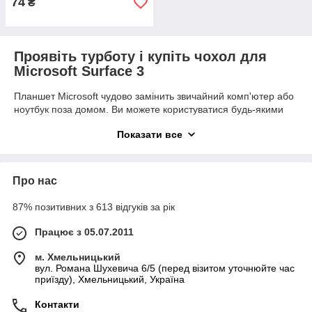
74
₴
Проявіть турботу і купіть чохол для
Microsoft Surface 3
Планшет Microsoft чудово замінить звичайний комп'ютер або
ноутбук поза домом. Ви можете користуватися будь-якими
програмами і функціями даного девайса в будь-якому місці,
Показати все
однак, потрібно грунтовно попрацювати над захистом
планшета і купити чохол для Microsoft Surface 3. У нашому
каталозі існує безліч захисних аксесуарів, які будуть сумлінно
виконувати свої основні функції, а також прикрашати гаджет.
Про нас
Широкий асортимент товарів від
87% позитивних з 613 відгуків за рік
CaseShop
Працює з 05.07.2011
Купити чохол для планшету будь-якого бренду, а не тільки
для Microsoft Surface 3. Ми коротко розповімо про всіх
м. Хмельницький
моделях аксесуарів, які представлені в інтернет-магазині
вул. Романа Шухевича 6/5 (перед візитом уточнюйте час
CaseShop, а Ви вже самі вирішите або порадитесь з нашим
приїзду), Хмельницький, Україна
менеджером, що Вам більше підходить.
Контакти
Силіконовий однотонний чохол