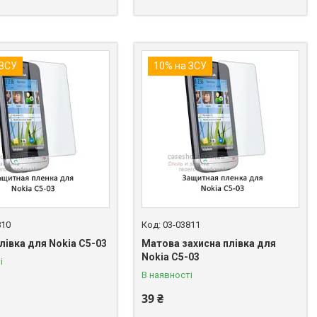
 ЗСУ
10% на ЗСУ
810
03-03811
лівка для Nokia C5-03
Матова захисна плівка для
Nokia C5-03
і
В наявності
39 ₴