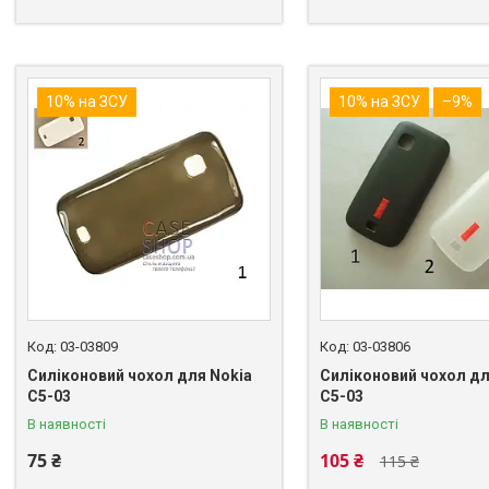
10% на ЗСУ
10% на ЗСУ
–9%
03-03809
03-03806
Силіконовий чохол для Nokia
Силіконовий чохол дл
C5-03
C5-03
В наявності
В наявності
75 ₴
105 ₴
115 ₴