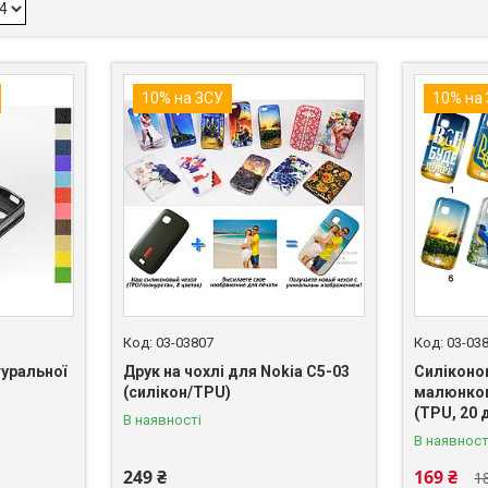
10% на ЗСУ
10% на
03-03807
03-03
туральної
Друк на чохлі для Nokia C5-03
Силіконов
(силікон/TPU)
малюнком
(TPU, 20 
В наявності
В наявност
249 ₴
169 ₴
1