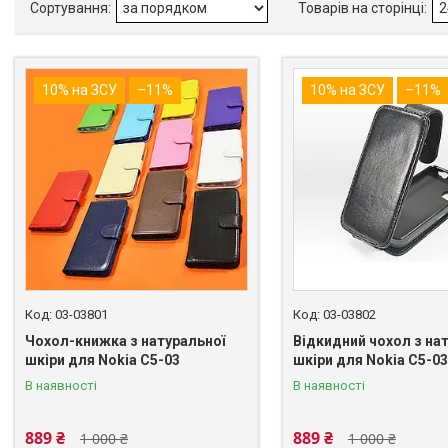
10% на ЗСУ
–11%
10% на ЗСУ
–11%
03-03801
03-03802
Чохол-книжка з натуральної
Відкидний чохол з на
шкіри для Nokia C5-03
шкіри для Nokia C5-03
В наявності
В наявності
889 ₴
889 ₴
1 000 ₴
1 000 ₴