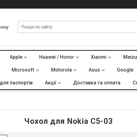
фону
Apple
Huawei / Honor
Xiaomi
Meizu
Microsoft
Motorola
Asus
Google
для паспортів
Акції
Доставка та оплата
С
Чохол для Nokia C5-03