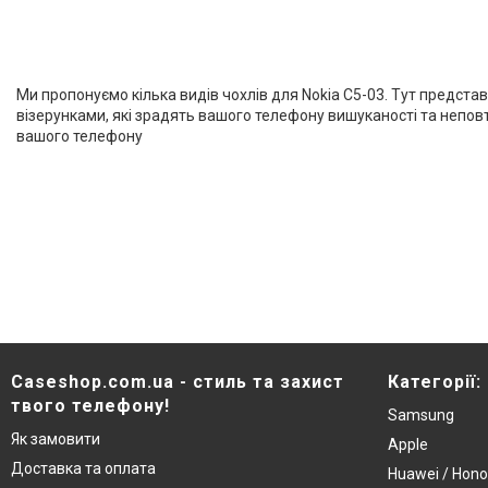
Ми пропонуємо кілька видів чохлів для Nokia С5-03. Тут предста
візерунками, які зрадять вашого телефону вишуканості та неповто
вашого телефону
Caseshop.com.ua - стиль та захист
Категорії:
твого телефону!
Samsung
Як замовити
Apple
Доставка та оплата
Huawei / Hono