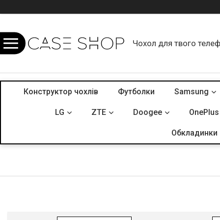
Чохол для твого теле
Конструктор чохлів
Футболки
Samsung
LG
ZTE
Doogee
OnePlus
Обкладинки 