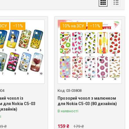
 ЗСУ
–11%
10% на ЗСУ
–11%
804
03-03808
ий чохол із
Прозорий чохол з малюнком
 для Nokia C5-03
для Nokia C5-03 (80 дизайнів)
дизайнів)
В наявності
і
159 ₴
89 ₴
179 ₴