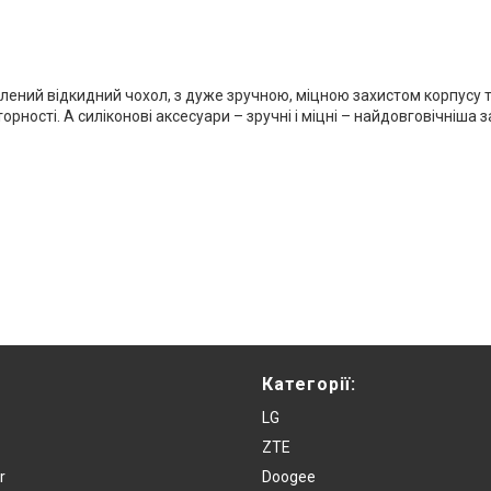
влений відкидний чохол, з дуже зручною, міцною захистом корпусу т
рності. А силіконові аксесуари – зручні і міцні – найдовговічніша 
Категорії:
LG
ZTE
r
Doogee