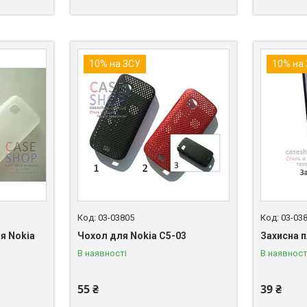
10% на ЗСУ
10% на
03-03805
03-03
я Nokia
Чохол для Nokia C5-03
Захисна п
В наявності
В наявност
55 ₴
39 ₴