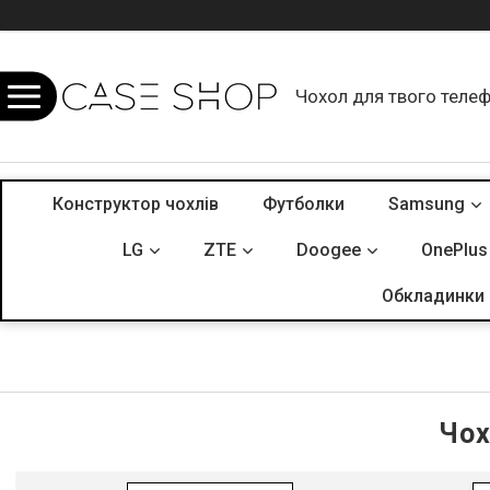
Чохол для твого теле
Конструктор чохлів
Футболки
Samsung
LG
ZTE
Doogee
OnePlus
Обкладинки 
Чох