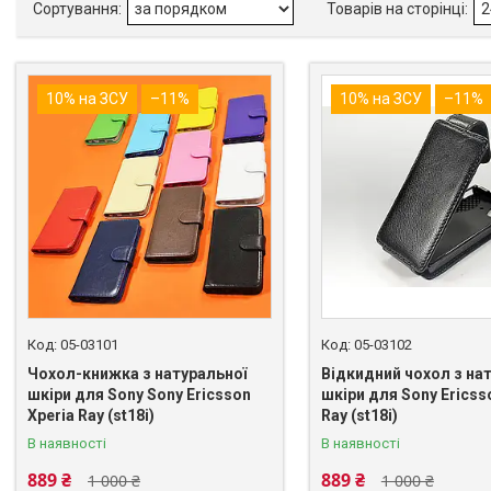
10% на ЗСУ
–11%
10% на ЗСУ
–11%
05-03101
05-03102
Чохол-книжка з натуральної
Відкидний чохол з на
шкіри для Sony Sony Ericsson
шкіри для Sony Ericss
Xperia Ray (st18i)
Ray (st18i)
В наявності
В наявності
889 ₴
889 ₴
1 000 ₴
1 000 ₴