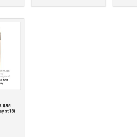
а для
ay st18i