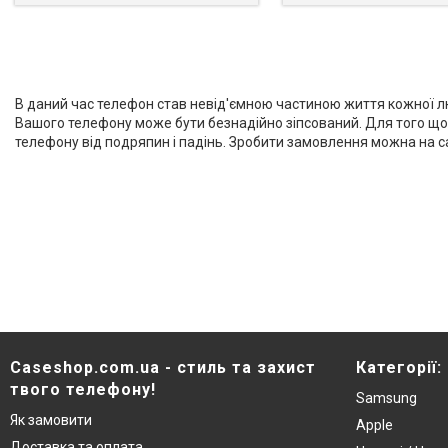
В даний час телефон став невід'ємною частиною життя кожної лю
Вашого телефону може бути безнадійно зіпсований. Для того що 
телефону від подряпин і падінь. Зробити замовлення можна на с
Caseshop.com.ua - стиль та захист
Категорії:
твого телефону!
Samsung
Як замовити
Apple
Доставка та оплата