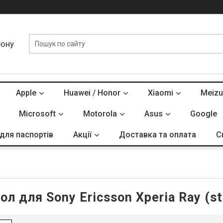
фону
Apple
Huawei / Honor
Xiaomi
Meizu
Microsoft
Motorola
Asus
Google
для паспортів
Акції
Доставка та оплата
С
ол для Sony Ericsson Xperia Ray (st