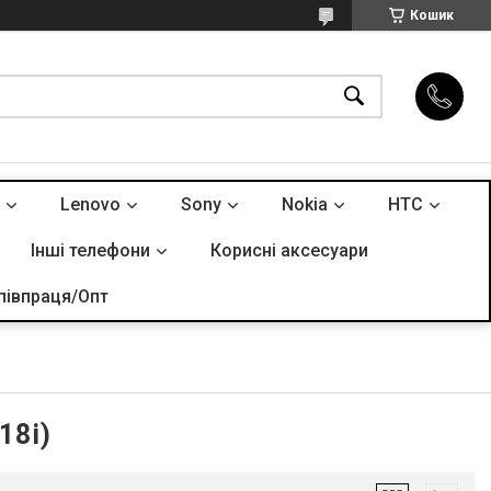
Кошик
Lenovo
Sony
Nokia
HTC
Інші телефони
Корисні аксесуари
півпраця/Опт
18i)