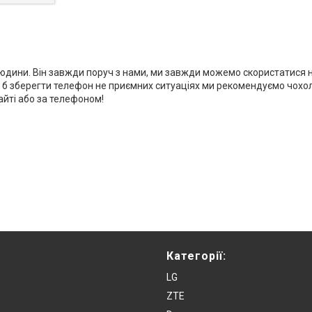
дини. Він завжди поруч з нами, ми завжди можемо скористатися ним
б зберегти телефон не приємних ситуаціях ми рекомендуємо чохол дл
айті або за телефоном!
Категорії:
LG
ZTE