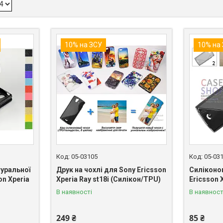
10% на ЗСУ
10% на
05-03105
05-03
туральної
Друк на чохлі для Sony Ericsson
Силіконо
on Xperia
Xperia Ray st18i (Силікон/TPU)
Ericsson 
В наявності
В наявност
249 ₴
85 ₴