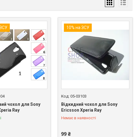
 ЗСУ
10% на ЗСУ
104
05-03103
вий чохол для Sony
Відкидний чохол для Sony
Xperia Ray
Ericsson Xperia Ray
+380 (98) 849-89-99
і
Немає в наявності
99 ₴