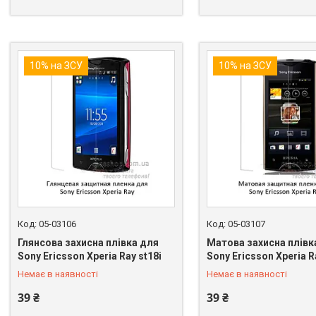
10% на ЗСУ
10% на ЗСУ
05-03106
05-03107
Глянсова захисна плівка для
Матова захисна плівк
+380 (98) 849-89-99
+380 (98) 849-89-99
Sony Ericsson Xperia Ray st18i
Sony Ericsson Xperia R
Немає в наявності
Немає в наявності
39 ₴
39 ₴