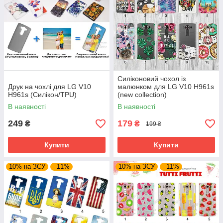
Силіконовий чохол із
Друк на чохлі для LG V10
малюнком для LG V10 H961s
H961s (Силікон/TPU)
(new collection)
В наявності
В наявності
249
179
₴
₴
199 ₴
Купити
Купити
10% на ЗСУ
–11%
10% на ЗСУ
–11%