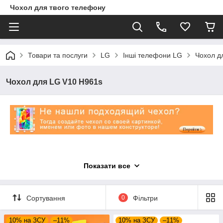
Чохол для твого телефону
Товари та послуги
LG
Інші телефони LG
Чохол д
Чохол для LG V10 H961s
Показати все
Сортування
0
Фільтри
10% на ЗСУ
–11%
10% на ЗСУ
–11%