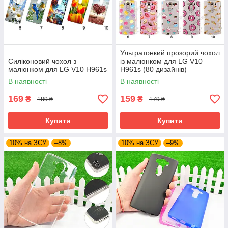
Ультратонкий прозорий чохол
Силіконовий чохол з
із малюнком для LG V10
малюнком для LG V10 H961s
H961s (80 дизайнів)
В наявності
В наявності
169
159
₴
₴
189 ₴
179 ₴
Купити
Купити
10% на ЗСУ
–8%
10% на ЗСУ
–9%