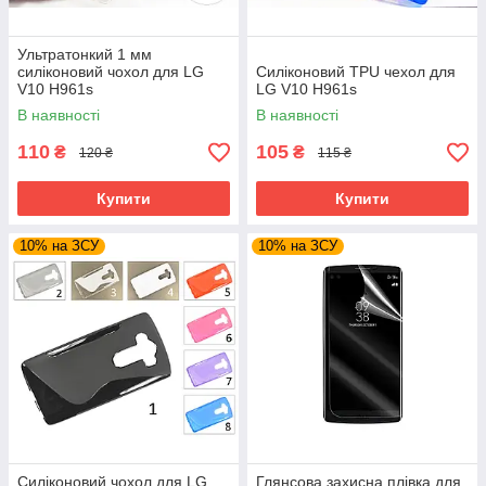
Ультратонкий 1 мм
силіконовий чохол для LG
Силіконовий TPU чехол для
V10 H961s
LG V10 H961s
В наявності
В наявності
110
105
₴
₴
120 ₴
115 ₴
Купити
Купити
10% на ЗСУ
10% на ЗСУ
Силіконовий чохол для LG
Глянсова захисна плівка для