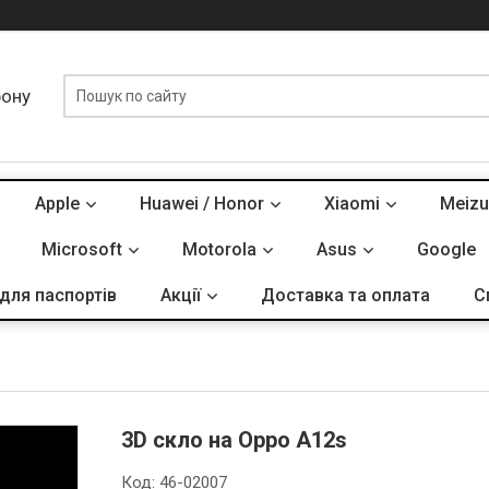
фону
Apple
Huawei / Honor
Xiaomi
Meizu
Microsoft
Motorola
Asus
Google
для паспортів
Акції
Доставка та оплата
С
3D скло на Oppo A12s
Код:
46-02007