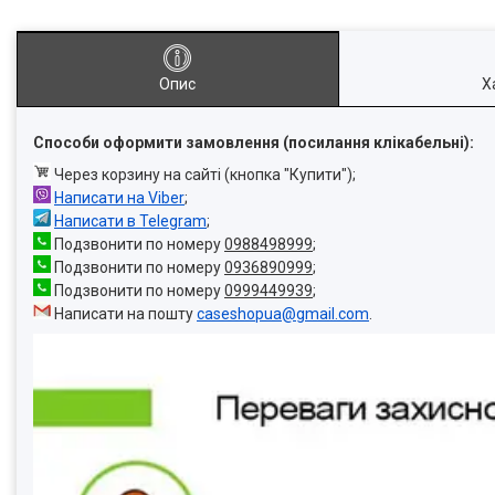
Опис
Х
Способи оформити замовлення (посилання клікабельні):
Через корзину на сайті (кнопка "Купити");
Написати на Viber
;
Написати в Telegram
;
Подзвонити по номеру
0988498999
;
Подзвонити по номеру
0936890999
;
Подзвонити по номеру
0999449939
;
Написати на пошту
caseshopua@gmail.com
.