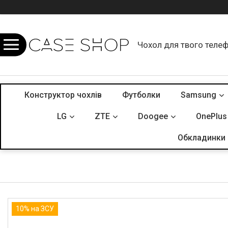
Чохол для твого теле
Конструктор чохлів
Футболки
Samsung
LG
ZTE
Doogee
OnePlus
Обкладинки 
10% на ЗСУ