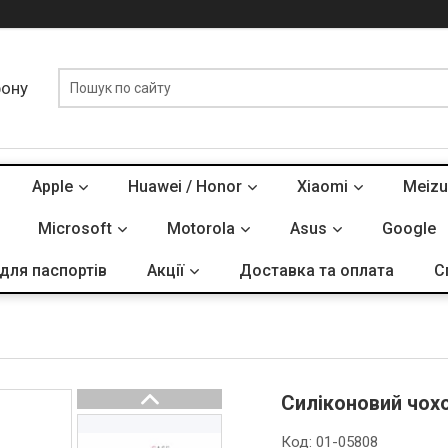
фону
Apple
Huawei / Honor
Xiaomi
Meizu
Microsoft
Motorola
Asus
Google
для паспортів
Акції
Доставка та оплата
С
Силіконовий чохо
Код:
01-05808