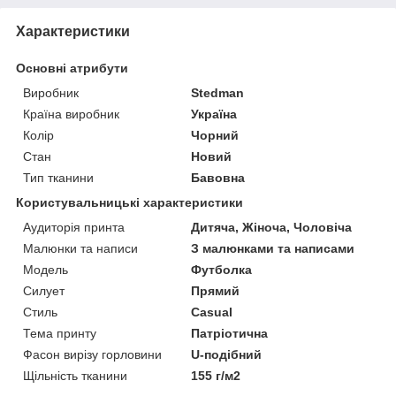
Характеристики
Основні атрибути
Виробник
Stedman
Країна виробник
Україна
Колір
Чорний
Стан
Новий
Тип тканини
Бавовна
Користувальницькі характеристики
Аудиторія принта
Дитяча, Жіноча, Чоловіча
Малюнки та написи
З малюнками та написами
Мoдель
Футболка
Силует
Прямий
Стиль
Casual
Тема принту
Патріотична
Фасон вирізу горловини
U-подібний
Щільність тканини
155 г/м2