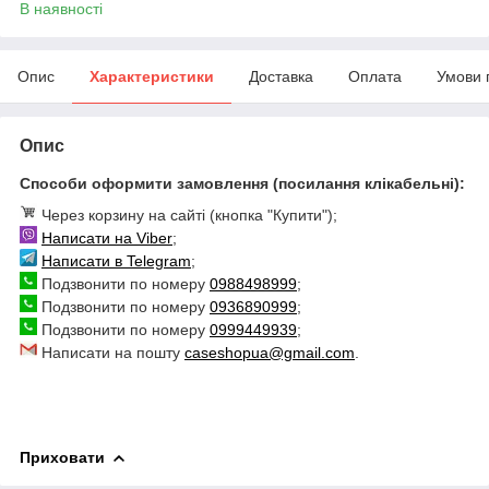
В наявності
Опис
Характеристики
Доставка
Оплата
Умови 
Опис
Способи оформити замовлення (посилання клікабельні):
Через корзину на сайті (кнопка "Купити");
Написати на Viber
;
Написати в Telegram
;
Подзвонити по номеру
0988498999
;
Подзвонити по номеру
0936890999
;
Подзвонити по номеру
0999449939
;
Написати на пошту
caseshopua@gmail.com
.
Приховати