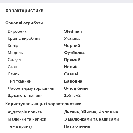
Характеристики
Основні атрибути
Виробник
Stedman
Країна виробник
Україна
Колір
Чорний
Модель
Футболка
Силует
Прямий
Стан
Новий
Стиль
Casual
Тип тканини
Бавовна
Фасон вирізу горловини
U-подібний
Щільність тканини
155 г/м2
Користувальницькі характеристики
Аудиторія принта
Дитяча, Жіноча, Чоловіча
Малюнки та написи
З малюнками та написами
Тема принту
Патріотична