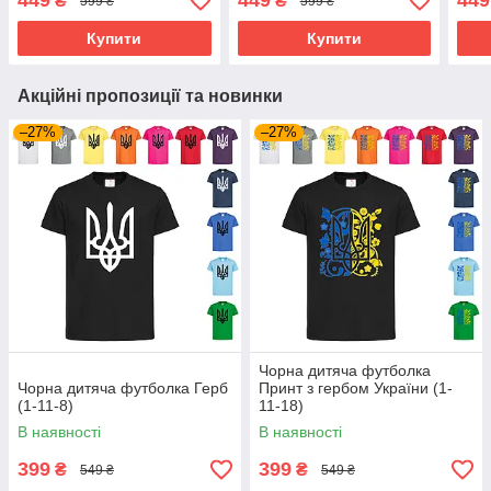
449
449
449
₴
₴
599 ₴
599 ₴
Купити
Купити
Акційні пропозиції та новинки
–27%
–27%
Чорна дитяча футболка
Чорна дитяча футболка Герб
Принт з гербом України (1-
(1-11-8)
11-18)
В наявності
В наявності
399
399
₴
₴
549 ₴
549 ₴