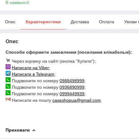
В наявності
Опис
Характеристики
Доставка
Оплата
Умови 
Опис
Способи оформити замовлення (посилання клікабельні):
Через корзину на сайті (кнопка "Купити");
Написати на Viber
;
Написати в Telegram
;
Подзвонити по номеру
0988498999
;
Подзвонити по номеру
0936890999
;
Подзвонити по номеру
0999449939
;
Написати на пошту
caseshopua@gmail.com
.
Приховати