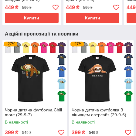
449
449
449
₴
₴
599 ₴
599 ₴
Купити
Купити
Акційні пропозиції та новинки
–27%
–27%
Чорна дитяча футболка Chill
Чорна дитяча футболка З
more (29-9-7)
лінивцем оверсайз (29-9-6)
В наявності
В наявності
399
399
₴
₴
549 ₴
549 ₴