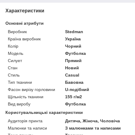
Характеристики
Основні атрибути
Виробник
Stedman
Країна виробник
Україна
Колір
Чорний
Модель
Футболка
Силует
Прямий
Стан
Новий
Стиль
Casual
Тип тканини
Бавовна
Фасон вирізу горловини
U-подібний
Щільність тканини
155 г/м2
Вид виробу
Футболка
Користувальницькі характеристики
Аудиторія принта
Дитяча, Жіноча, Чоловіча
Малюнки та написи
З малюнками та написами