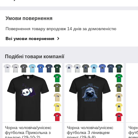
Умови повернення
Повернення товару впродовж 14 днів за домовленістю
Всі умови повернення
Подібні товари компанії
Чорна чоловіча/унісекс
Чорна чоловіча/унісекс
Чорн
футболка Прикольна з
футболка З лінивцем
футб
пандою (29-10-2)
принт (29-9-8)
вовк