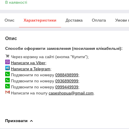
В наявності
Опис
Характеристики
Доставка
Оплата
Умови 
Опис
Способи оформити замовлення (посилання клікабельні):
Через корзину на сайті (кнопка "Купити");
Написати на Viber
;
Написати в Telegram
;
Подзвонити по номеру
0988498999
;
Подзвонити по номеру
0936890999
;
Подзвонити по номеру
0999449939
;
Написати на пошту
caseshopua@gmail.com
.
Приховати