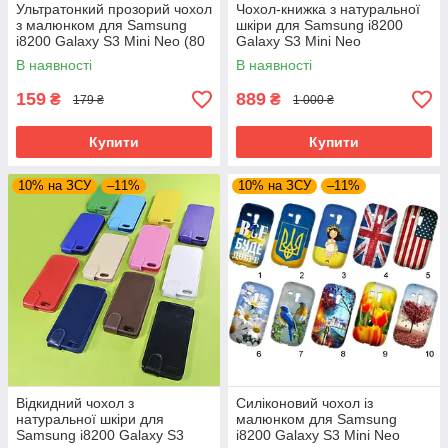
Ультратонкий прозорий чохол
Чохол-книжка з натуральної
з малюнком для Samsung
шкіри для Samsung i8200
i8200 Galaxy S3 Mini Neo (80
Galaxy S3 Mini Neo
дизайнів)
В наявності
В наявності
159
889
₴
₴
179 ₴
1 000 ₴
Купити
Купити
10% на ЗСУ
–11%
10% на ЗСУ
–11%
Відкидний чохол з
Силіконовий чохол із
натуральної шкіри для
малюнком для Samsung
Samsung i8200 Galaxy S3
i8200 Galaxy S3 Mini Neo