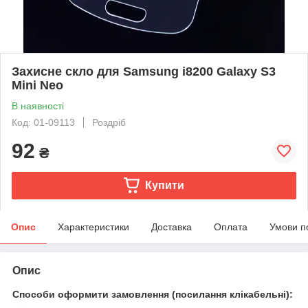
Захисне скло для Samsung i8200 Galaxy S3
Mini Neo
В наявності
Код: 01-09113
Роздріб
92
₴
Купити
Опис
Характеристики
Доставка
Оплата
Умови п
Опис
Способи оформити замовлення (посилання клікабельні):