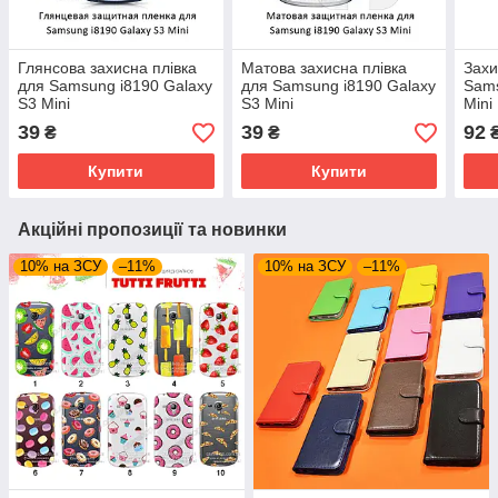
Глянсова захисна плівка
Матова захисна плівка
Захи
для Samsung i8190 Galaxy
для Samsung i8190 Galaxy
Sams
S3 Mini
S3 Mini
Mini
39
39
92
₴
₴
Купити
Купити
Акційні пропозиції та новинки
10% на ЗСУ
–11%
10% на ЗСУ
–11%