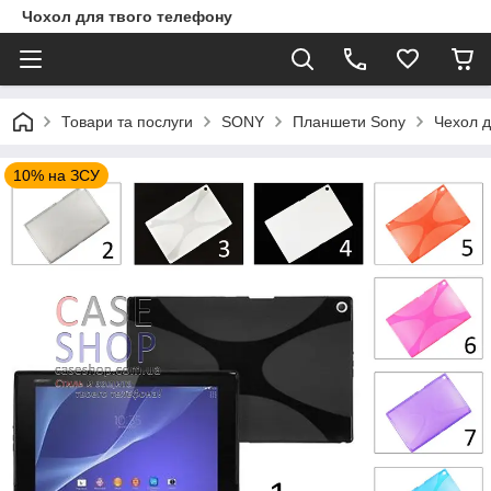
Чохол для твого телефону
Товари та послуги
SONY
Планшети Sony
Чехол д
10% на ЗСУ